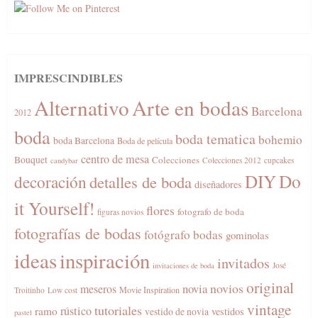
IMPRESCINDIBLES
Alternativo
Arte en bodas
Barcelona
2012
boda
boda tematica
bohemio
boda Barcelona
Boda de película
centro de mesa
Bouquet
Colecciones
Colecciones 2012
cupcakes
candybar
DIY
Do
decoración
detalles de boda
diseñadores
it Yourself!
flores
fotografo de boda
figuras novios
fotografías de bodas
fotógrafo bodas
gominolas
ideas
inspiración
invitados
José
invitaciones de boda
original
novios
novia
meseros
Movie Inspiration
Troitinho
Low cost
vintage
tutoriales
rústico
ramo
vestidos
vestido de novia
pastel