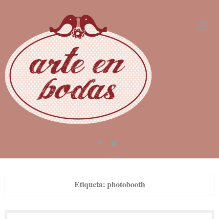
Skip
to
content
Etiqueta:
photobooth