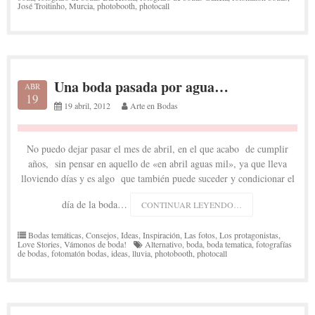
José Troitinho
,
Murcia
,
photobooth
,
photocall
Una boda pasada por agua…
ABR
19
19 abril, 2012
Arte en Bodas
No puedo dejar pasar el mes de abril, en el que acabo de cumplir
años, sin pensar en aquello de «en abril aguas mil», ya que lleva
lloviendo días y es algo que también puede suceder y condicionar el
día de la boda…
CONTINUAR LEYENDO…
Bodas temáticas
,
Consejos
,
Ideas
,
Inspiración
,
Las fotos
,
Los protagonistas
,
Love Stories
,
Vámonos de boda!
Alternativo
,
boda
,
boda tematica
,
fotografías
de bodas
,
fotomatón bodas
,
ideas
,
lluvia
,
photobooth
,
photocall