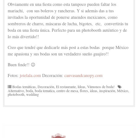
Obviamente en una fiesta como esta tampoco pueden faltar los
mariachi, con sus boleros y rancheras. Y si además das a tus
invitados la oportunidad de ponerse atuendos mexicanos, como
sombreros de charro, máscaras de lucha, bigotes, etc, convertirás tu
boda en una fiesta única. Perfecto para un photobooth auténtico y de
lo más divertido!!
Creo que tendré que dedicarle más post a estas bodas porque México
me apasiona y sus bodas son un verdadero sueño guajiro!!
Buen finde!! 😉
Fotos:
joielala.com
Decoración:
canvasandcanopy.com
Bodas temáticas
,
Decoración
,
El restaurante
,
Ideas
,
Vámonos de boda!
Alternativo
,
boda
,
boda tematica
,
centro de mesa
,
flores
,
ideas
,
inspiración
,
México
,
photobooth
,
wedding