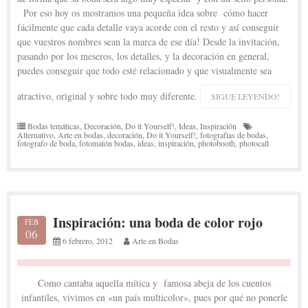
Por eso hoy os mostramos una pequeña idea sobre cómo hacer
fácilmente que cada detalle vaya acorde con el resto y así conseguir
que vuestros nombres sean la marca de ese día! Desde la invitación,
pasando por los meseros, los detalles, y la decoración en general,
puedes conseguir que todo esté relacionado y que visualmente sea
atractivo, original y sobre todo muy diferente.
SIGUE LEYENDO!
Bodas temáticas
,
Decoración
,
Do it Yourself!
,
Ideas
,
Inspiración
Alternativo
,
Arte en bodas
,
decoración
,
Do it Yourself!
,
fotografías de bodas
,
fotografo de boda
,
fotomatón bodas
,
ideas
,
inspiración
,
photobooth
,
photocall
Inspiración: una boda de color rojo
FEB
06
6 febrero, 2012
Arte en Bodas
Como cantaba aquella mítica y famosa abeja de los cuentos
infantiles, vivimos en «un país multicolor», pues por qué no ponerle