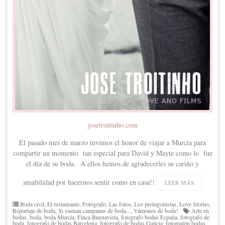
josetroitinho.com
El pasado mes de marzo tuvimos el honor de viajar a Murcia para
compartir un momento tan especial para David y Mayte como lo fue
el día de su boda. A ellos hemos de agradecerles su cariño y
amabilidad por hacernos sentir como en casa!!
LEER MÁS
Boda civil
,
El restaurante
,
Fotógrafo
,
Las fotos
,
Los protagonistas
,
Love Stories
,
Reportaje de boda
,
Si suenan campanas de boda...
,
Vámonos de boda!
Arte en
bodas
,
boda
,
boda Murcia
,
Finca Buenavista
,
fotografo bodas España
,
fotografo de
boda
,
fotografo de bodas Barcelona
,
fotografo de bodas Galicia
,
fotomatón bodas
,