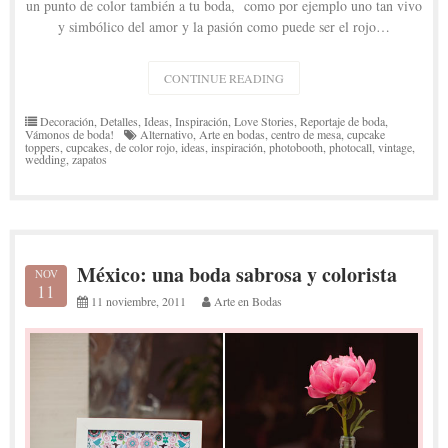
un punto de color también a tu boda, como por ejemplo uno tan vivo
y simbólico del amor y la pasión como puede ser el rojo…
«INSPIRACIÓN:
CONTINUE READING
UNA
BODA
DE
Decoración
,
Detalles
,
Ideas
,
Inspiración
,
Love Stories
,
Reportaje de boda
,
COLOR
Vámonos de boda!
Alternativo
,
Arte en bodas
,
centro de mesa
,
cupcake
ROJO»
toppers
,
cupcakes
,
de color rojo
,
ideas
,
inspiración
,
photobooth
,
photocall
,
vintage
,
wedding
,
zapatos
México: una boda sabrosa y colorista
NOV
11
11 noviembre, 2011
Arte en Bodas