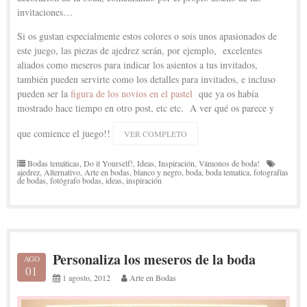
invitaciones…
Si os gustan especialmente estos colores o sois unos apasionados de
este juego, las piezas de ajedrez serán, por ejemplo, excelentes
aliados como meseros para indicar los asientos a tus invitados,
también pueden servirte como los detalles para invitados, e incluso
pueden ser la
figura de los novios en el pastel
que ya os había
mostrado hace tiempo en otro post, etc etc. A ver qué os parece y
que comience el juego!!
VER COMPLETO
Bodas temáticas
,
Do it Yourself!
,
Ideas
,
Inspiración
,
Vámonos de boda!
ajedrez
,
Alternativo
,
Arte en bodas
,
blanco y negro
,
boda
,
boda tematica
,
fotografías
de bodas
,
fotógrafo bodas
,
ideas
,
inspiración
Personaliza los meseros de la boda
AGO
01
1 agosto, 2012
Arte en Bodas