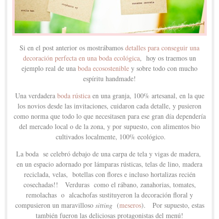
Si en el post anterior os mostrábamos
detalles para conseguir una
decoración perfecta en una boda ecológica
, hoy os traemos un
ejemplo real de una
boda ecosostenible
y sobre todo con mucho
espíritu handmade!
Una verdadera
boda rústica
en una granja, 100% artesanal, en la que
los novios desde las invitaciones, cuidaron cada detalle, y pusieron
como norma que todo lo que necesitasen para ese gran día dependería
del mercado local o de la zona, y por supuesto, con alimentos bio
cultivados localmente, 100% ecológico.
La boda se celebró debajo de una carpa de tela y vigas de madera,
en un espacio adornado por lámparas rústicas, telas de lino, madera
reciclada, velas, botellas con flores e incluso hortalizas recién
cosechadas!! Verduras como el rábano, zanahorias, tomates,
remolachas o alcachofas sustituyeron la decoración floral y
compusieron un maravilloso
sitting
(
meseros
). Por supuesto, estas
también fueron las deliciosas protagonistas del menú!