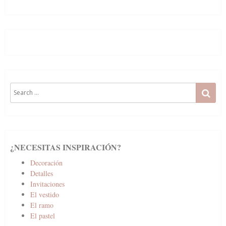
Search
SE
for:
¿NECESITAS INSPIRACIÓN?
Decoración
Detalles
Invitaciones
El vestido
El ramo
El pastel