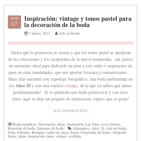
Inspiración: vintage y tonos pastel para
MAR
07
la decoración de la boda
7 marzo, 2012
Arte en Bodas
Ahora que la primavera se asoma y que los tonos pastel se apoderan
de las colecciones y los escaparates de la nueva temporada, me parece
un momento ideal para dedicarle un post a este estilo e inspirarnos de
paso en estas tonalidades, que nos aportar frescura y romanticismo…
Hace días encontré este reportaje fotográfico, una boda ambientada en
Años 20
los
y con una estética
vintage
, de la que ya sabéis que adoro
profundamente! Si os planteáis una boda primaveral y con aires
retro, aquí os dejo un poquito de inspiracion, espero que os guste!
MÁS INSPIRACIÓN!
Bodas temáticas
,
Decoración
,
Ideas
,
Inspiración
,
Las fotos
,
Love Stories
,
Reportaje de boda
,
Vámonos de boda!
Alternativo
,
Años 20
,
Arte en bodas
,
boda
,
bohemio
,
Bouquet
,
centro de mesa
,
flores
,
fotografías de bodas
,
fotógrafo
bodas
,
ideas
,
inspiración
,
ramo
,
vintage
,
wedding