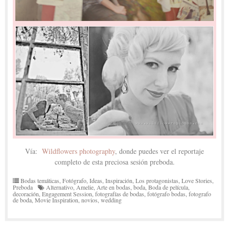
Vía:
Wildflowers photography
, donde puedes ver el reportaje
completo de esta preciosa sesión preboda.
Bodas temáticas
,
Fotógrafo
,
Ideas
,
Inspiración
,
Los protagonistas
,
Love Stories
,
Preboda
Alternativo
,
Amelie
,
Arte en bodas
,
boda
,
Boda de película
,
decoración
,
Engagement Session
,
fotografías de bodas
,
fotógrafo bodas
,
fotografo
de boda
,
Movie Inspiration
,
novios
,
wedding