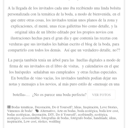
A la llegada de los invitados cada uno iba recibiendo una linda bolsita
personalizada con la temática de la boda, a modo de bienvenida, en el
que entre otras cosas, los invitados tenían unos planos de la zona y
explicaciones, el menú, unas ricas galletitas bio como detalle, y la
original idea de un librito editado por los propios novios con
ilustraciones hechas para el gran día y que contenía las recetas con
verduras que sus invitados les habían escrito el blog de la boda, para
compartirlo con todos los demás. Así que un verdadero detalle, no??
La pareja también tenía un árbol para las huellas digitales a modo de
firma de sus invitados en el libro de visitas, y calendarios en el que
los huéspedes señalaban sus cumpleaños y otras fechas especiales.
En botellas de vino vacías, los invitados también podían dejar sus
notas y mensajes a los novios, al más puro estilo de «mensaje en una
botella»… ¿No os parece una boda perfecta?
VER FOTOS
Bodas temáticas
,
Decoración
,
Do it Yourself!
,
Ideas
,
Inspiración
,
Love Stories
,
Vámonos de boda!
Alternativo
,
Arte en bodas
,
boda ecológica
,
boda low cost
,
bodas ecológicas
,
decoración
,
DIY
,
Do it Yourself!
,
ecofriendly
,
ecológica
,
ecologico
,
ecosostenible
,
fotografías de bodas
,
fotógrafo bodas
,
handmade
,
ideas
,
inspiración
,
Low cost
,
rústico
,
wedding