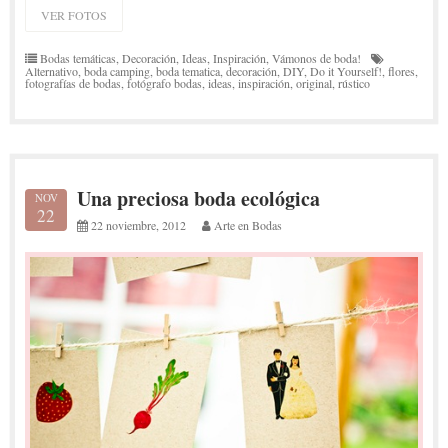
VER FOTOS
Bodas temáticas
,
Decoración
,
Ideas
,
Inspiración
,
Vámonos de boda!
Alternativo
,
boda camping
,
boda tematica
,
decoración
,
DIY
,
Do it Yourself!
,
flores
,
fotografías de bodas
,
fotógrafo bodas
,
ideas
,
inspiración
,
original
,
rústico
Una preciosa boda ecológica
NOV
22
22 noviembre, 2012
Arte en Bodas