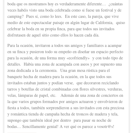
boda que os mostramos hoy es verdaderamente diferente… ¿cuántas
veces habéis visto una boda celebrada como si fuese un festival y de
camping? Pues sí, como lo lees. En este caso, la pareja, que vive
medio de este espectacular paisaje en algún lugar de California, quiso
celebrar la boda en su propia finca, para que todos sus invitados
disfrutasen de aquel sitio como ellos lo hacen cada día.
Para la ocasión, invitaron a todos sus amigos y familiares a acampar
en su finca y pusieron todo su empeño en diseñar un espacio perfecto
para la ocasión, de una forma muy «ecofriendly» y con todo tipo de
detalles. Había una zona de acampada con aseos y por supuesto una
zona dedicada a la ceremonia. Una gran mesa rústica para el
banquete hecha de madera para la ocasión, en la que todos sus
invitados estaban juntos y podían verse, que decoraron reciclando
tarros y botellas de cristal combinadas con flores silvestres, verduras,
velas, lámparas de papel, etc. Además de una zona de conciertos en
la que varios grupos formados por amigos actuaron y envolvieron de
fiesta a todos, también sorprendieron a sus invitados con esta preciosa
y romántica tienda de campaña hecha de troncos de madera y tela,
supongo que también ideal por dentro para pasar su noche de
bodas… Sencillamente genial! A ver qué os parece a vosotr@s!