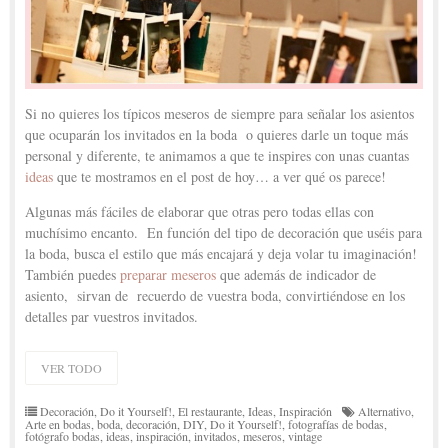
Si no quieres los típicos meseros de siempre para señalar los asientos
que ocuparán los invitados en la boda o quieres darle un toque más
personal y diferente, te animamos a que te inspires con unas cuantas
ideas
que te mostramos en el post de hoy… a ver qué os parece!
Algunas más fáciles de elaborar que otras pero todas ellas con
muchísimo encanto. En función del tipo de decoración que uséis para
la boda, busca el estilo que más encajará y deja volar tu imaginación!
También puedes
preparar meseros
que además de indicador de
asiento, sirvan de recuerdo de vuestra boda, convirtiéndose en los
detalles par vuestros invitados.
VER TODO
Decoración
,
Do it Yourself!
,
El restaurante
,
Ideas
,
Inspiración
Alternativo
,
Arte en bodas
,
boda
,
decoración
,
DIY
,
Do it Yourself!
,
fotografías de bodas
,
fotógrafo bodas
,
ideas
,
inspiración
,
invitados
,
meseros
,
vintage