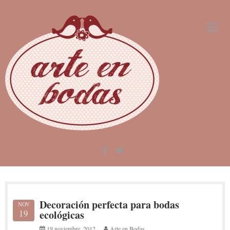
Skip
to
content
Decoración perfecta para bodas
NOV
19
ecológicas
19 noviembre, 2012
Arte en Bodas