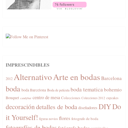
IMPRESCINDIBLES
Alternativo
Arte en bodas
Barcelona
2012
boda
boda tematica
bohemio
boda Barcelona
Boda de película
centro de mesa
Bouquet
Colecciones
Colecciones 2012
cupcakes
candybar
DIY
Do
decoración
detalles de boda
diseñadores
it Yourself!
flores
fotografo de boda
figuras novios
fotografías de bodas
fotógrafo bodas
gominolas