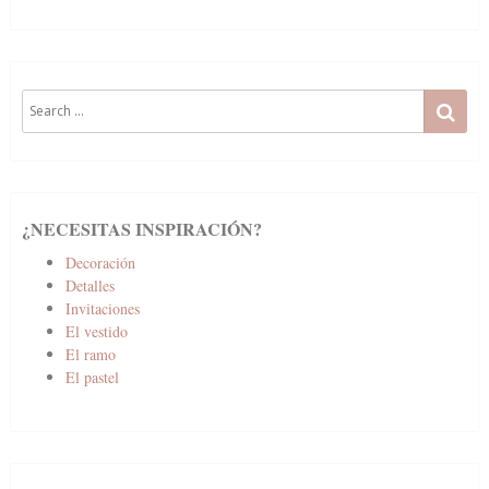
Search
SE
for:
¿NECESITAS INSPIRACIÓN?
Decoración
Detalles
Invitaciones
El vestido
El ramo
El pastel