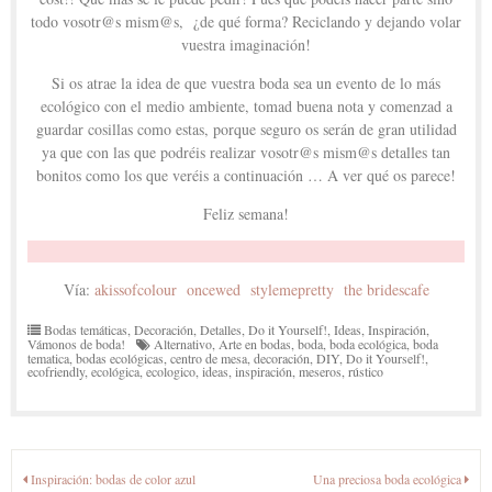
todo vosotr@s mism@s, ¿de qué forma? Reciclando y dejando volar
vuestra imaginación!
Si os atrae la idea de que vuestra boda sea un evento de lo más
ecológico con el medio ambiente, tomad buena nota y comenzad a
guardar cosillas como estas, porque seguro os serán de gran utilidad
ya que con las que podréis realizar vosotr@s mism@s detalles tan
bonitos como los que veréis a continuación … A ver qué os parece!
Feliz semana!
Vía:
akissofcolour
oncewed
stylemepretty
the bridescafe
Bodas temáticas
,
Decoración
,
Detalles
,
Do it Yourself!
,
Ideas
,
Inspiración
,
Vámonos de boda!
Alternativo
,
Arte en bodas
,
boda
,
boda ecológica
,
boda
tematica
,
bodas ecológicas
,
centro de mesa
,
decoración
,
DIY
,
Do it Yourself!
,
ecofriendly
,
ecológica
,
ecologico
,
ideas
,
inspiración
,
meseros
,
rústico
Navegación
Inspiración: bodas de color azul
Una preciosa boda ecológica