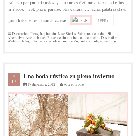
esfuerzo por parte de todos, ya que no es fácil movilizar a todos los
invitados. Sol, playa, paraíso, otra cultura, etc, serán palabras clave
que a todos le resultarán atractivas.
LEER+
Decoración
,
Ideas
,
Inspiración
,
Love Stories
,
Vámonos de boda!
Alternativo
,
Arte en bodas
,
Bodas destino
,
bohemio
,
decoración
,
Destination
Wedding
,
fotografías de bodas
,
ideas
,
inspiración
,
rústico
,
vintage
,
wedding
Una boda rústica en pleno invierno
DIC
17
17 diciembre, 2012
Arte en Bodas