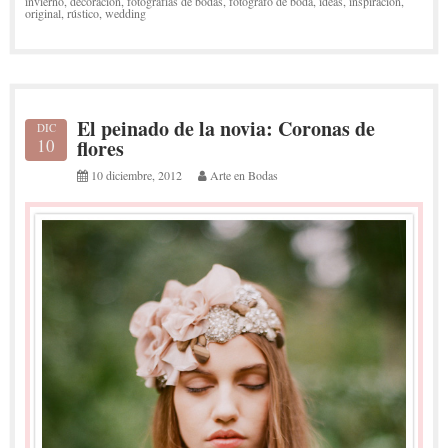
invierno
,
decoración
,
fotografías de bodas
,
fotografo de boda
,
ideas
,
inspiración
,
original
,
rústico
,
wedding
El peinado de la novia: Coronas de
DIC
10
flores
10 diciembre, 2012
Arte en Bodas