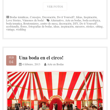
VER FOTOS
Bodas temáticas
,
Consejos
,
Decoración
,
Do it Yourself!
,
Ideas
,
Inspiración
,
Love Stories
,
Vámonos de boda!
Alternativo
,
Arte en bodas
,
boda ecológica
,
boda tematica
,
Boutonnieres
,
centro de mesa
,
decoración
,
DIY
,
Do it Yourself!
,
ecofriendly
,
flores
,
fotografías de bodas
,
ideas
,
inspiración
,
meseros
,
rústico
,
sitting
,
vintage
,
wedding
Una boda en el circo!
FEB
04
4 febrero, 2013
Arte en Bodas