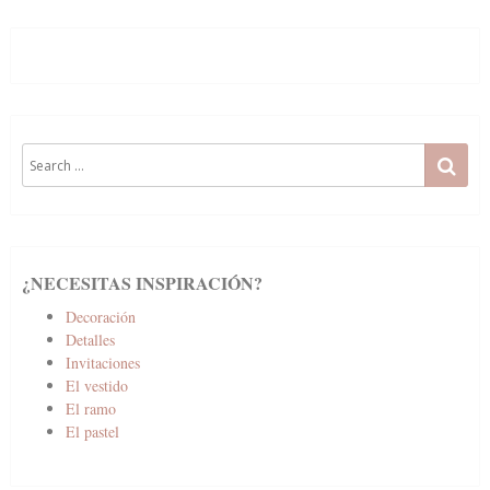
Search
SE
for:
¿NECESITAS INSPIRACIÓN?
Decoración
Detalles
Invitaciones
El vestido
El ramo
El pastel