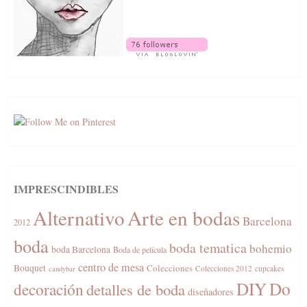
IMPRESCINDIBLES
Alternativo
Arte en bodas
Barcelona
2012
boda
boda tematica
bohemio
boda Barcelona
Boda de película
centro de mesa
Bouquet
Colecciones
Colecciones 2012
cupcakes
candybar
DIY
Do
decoración
detalles de boda
diseñadores