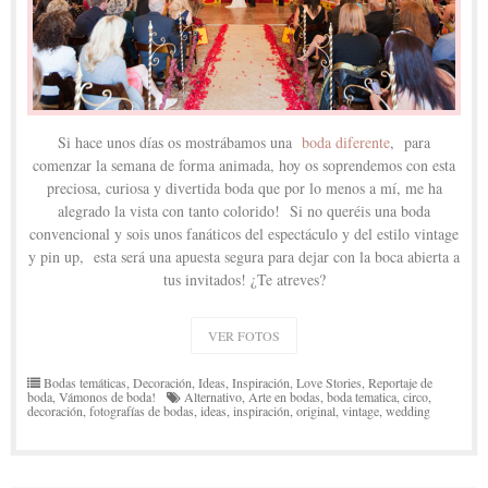
Si hace unos días os mostrábamos una
boda diferente
, para
comenzar la semana de forma animada, hoy os soprendemos con esta
preciosa, curiosa y divertida boda que por lo menos a mí, me ha
alegrado la vista con tanto colorido! Si no queréis una boda
convencional y sois unos fanáticos del espectáculo y del estilo vintage
y pin up, esta será una apuesta segura para dejar con la boca abierta a
tus invitados! ¿Te atreves?
VER FOTOS
Bodas temáticas
,
Decoración
,
Ideas
,
Inspiración
,
Love Stories
,
Reportaje de
boda
,
Vámonos de boda!
Alternativo
,
Arte en bodas
,
boda tematica
,
circo
,
decoración
,
fotografías de bodas
,
ideas
,
inspiración
,
original
,
vintage
,
wedding