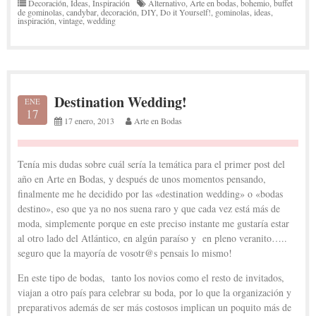
Decoración
,
Ideas
,
Inspiración
Alternativo
,
Arte en bodas
,
bohemio
,
buffet
de gominolas
,
candybar
,
decoración
,
DIY
,
Do it Yourself!
,
gominolas
,
ideas
,
inspiración
,
vintage
,
wedding
Destination Wedding!
ENE
17
17 enero, 2013
Arte en Bodas
Tenía mis dudas sobre cuál sería la temática para el primer post del
año en Arte en Bodas, y después de unos momentos pensando,
finalmente me he decidido por las «destination wedding» o «bodas
destino», eso que ya no nos suena raro y que cada vez está más de
moda, simplemente porque en este preciso instante me gustaría estar
al otro lado del Atlántico, en algún paraíso y en pleno veranito…..
seguro que la mayoría de vosotr@s pensais lo mismo!
En este tipo de bodas, tanto los novios como el resto de invitados,
viajan a otro país para celebrar su boda, por lo que la organización y
preparativos además de ser más costosos implican un poquito más de