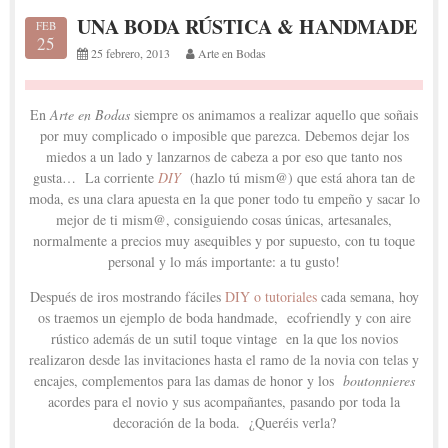
UNA BODA RÚSTICA & HANDMADE
FEB
25
25 febrero, 2013
Arte en Bodas
En
Arte en Bodas
siempre os animamos a realizar aquello que soñais
por muy complicado o imposible que parezca. Debemos dejar los
miedos a un lado y lanzarnos de cabeza a por eso que tanto nos
gusta… La corriente
DIY
(hazlo tú mism@) que está ahora tan de
moda, es una clara apuesta en la que poner todo tu empeño y sacar lo
mejor de ti mism@, consiguiendo cosas únicas, artesanales,
normalmente a precios muy asequibles y por supuesto, con tu toque
personal y lo más importante: a tu gusto!
Después de iros mostrando fáciles
DIY o tutoriales
cada semana, hoy
os traemos un ejemplo de boda handmade, ecofriendly y con aire
rústico además de un sutil toque vintage en la que los novios
realizaron desde las invitaciones hasta el ramo de la novia con telas y
encajes, complementos para las damas de honor y los
boutonnieres
acordes para el novio y sus acompañantes, pasando por toda la
decoración de la boda. ¿Queréis verla?