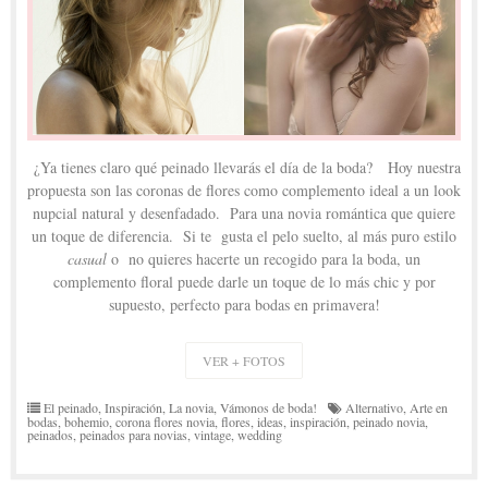
¿Ya tienes claro qué peinado llevarás el día de la boda? Hoy nuestra
propuesta son las coronas de flores como complemento ideal a un look
nupcial natural y desenfadado. Para una novia romántica que quiere
un toque de diferencia. Si te gusta el pelo suelto, al más puro estilo
casual
o no quieres hacerte un recogido para la boda, un
complemento floral puede darle un toque de lo más chic y por
supuesto, perfecto para bodas en primavera!
VER + FOTOS
El peinado
,
Inspiración
,
La novia
,
Vámonos de boda!
Alternativo
,
Arte en
bodas
,
bohemio
,
corona flores novia
,
flores
,
ideas
,
inspiración
,
peinado novia
,
peinados
,
peinados para novias
,
vintage
,
wedding