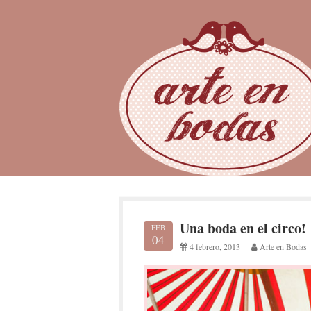
Skip
to
content
Una boda en el circo!
FEB
04
4 febrero, 2013
Arte en Bodas