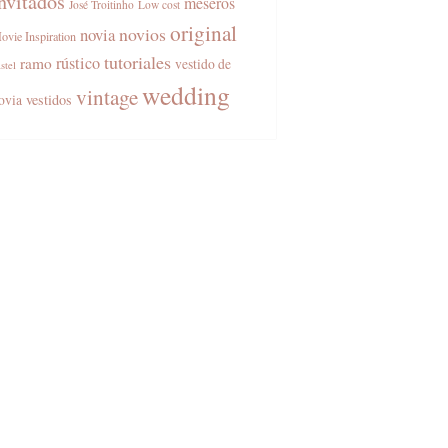
nvitados
meseros
José Troitinho
Low cost
original
novios
novia
ovie Inspiration
tutoriales
rústico
ramo
vestido de
stel
wedding
vintage
vestidos
ovia