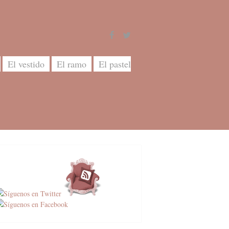
El vestido
El ramo
El pastel