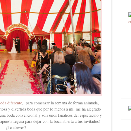
oda diferente
, para comenzar la semana de forma animada,
riosa y divertida boda que por lo menos a mí, me ha alegrado
 una boda convencional y sois unos fanáticos del espectáculo y
 apuesta segura para dejar con la boca abierta a tus invitados!
¿Te atreves?