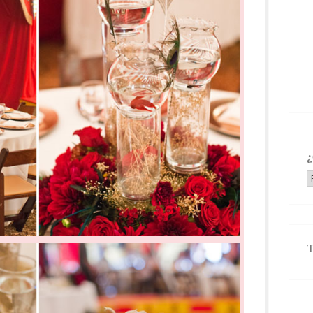
¿
e
b