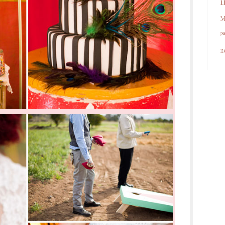
i
M
pa
n