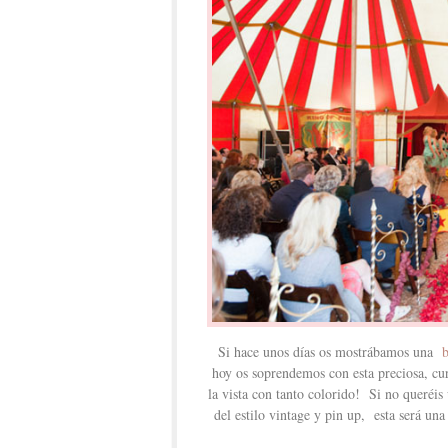
Si hace unos días os mostrábamos una
b
hoy os soprendemos con esta preciosa, cu
la vista con tanto colorido! Si no queréis
del estilo vintage y pin up, esta será una