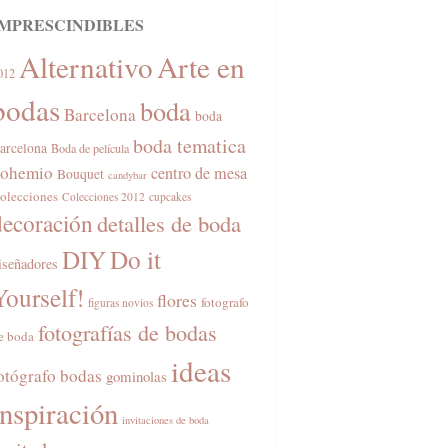
IMPRESCINDIBLES
Alternativo
Arte en
012
bodas
boda
Barcelona
boda
boda tematica
arcelona
Boda de película
ohemio
centro de mesa
Bouquet
candybar
olecciones
Colecciones 2012
cupcakes
decoración
detalles de boda
DIY
Do it
iseñadores
Yourself!
flores
fotografo
figuras novios
fotografías de bodas
e boda
ideas
otógrafo bodas
gominolas
inspiración
invitaciones de boda