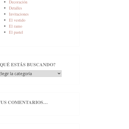
Decoración
Detalles
Invitaciones
El vestido
El ramo
El pastel
¿QUÉ ESTÁS BUSCANDO?
Qué
stás
uscando?
TUS COMENTARIOS…