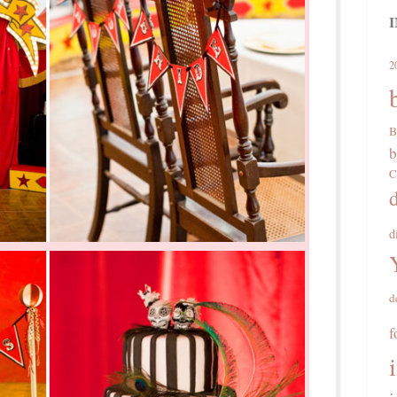
2
B
b
C
d
d
f