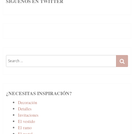
SIGUENOS EN TWITTER
Search
SE
for:
¿NECESITAS INSPIRACIÓN?
Decoración
Detalles
Invitaciones
El vestido
El ramo
El pastel