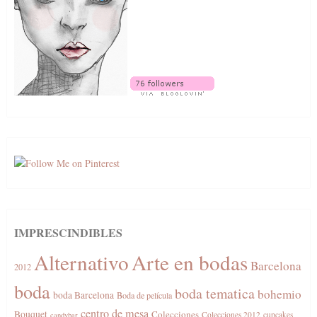
IMPRESCINDIBLES
Alternativo
Arte en bodas
Barcelona
2012
boda
boda tematica
bohemio
boda Barcelona
Boda de película
centro de mesa
Bouquet
Colecciones
Colecciones 2012
cupcakes
candybar