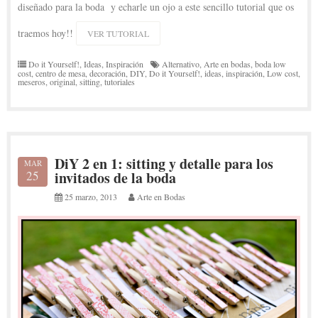
diseñado para la boda y echarle un ojo a este sencillo tutorial que os
traemos hoy!!
VER TUTORIAL
Do it Yourself!
,
Ideas
,
Inspiración
Alternativo
,
Arte en bodas
,
boda low
cost
,
centro de mesa
,
decoración
,
DIY
,
Do it Yourself!
,
ideas
,
inspiración
,
Low cost
,
meseros
,
original
,
sitting
,
tutoriales
DiY 2 en 1: sitting y detalle para los
MAR
25
invitados de la boda
25 marzo, 2013
Arte en Bodas