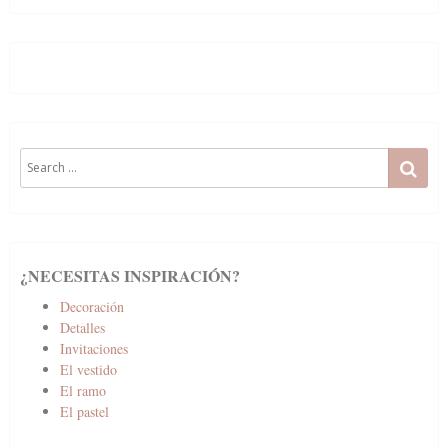
Search
SE
for:
¿NECESITAS INSPIRACIÓN?
Decoración
Detalles
Invitaciones
El vestido
El ramo
El pastel