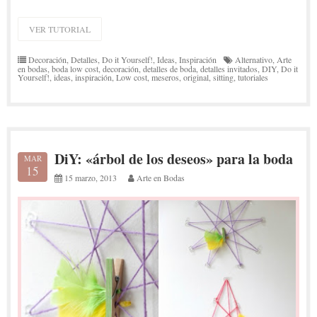
VER TUTORIAL
Decoración
,
Detalles
,
Do it Yourself!
,
Ideas
,
Inspiración
Alternativo
,
Arte
en bodas
,
boda low cost
,
decoración
,
detalles de boda
,
detalles invitados
,
DIY
,
Do it
Yourself!
,
ideas
,
inspiración
,
Low cost
,
meseros
,
original
,
sitting
,
tutoriales
DiY: «árbol de los deseos» para la boda
MAR
15
15 marzo, 2013
Arte en Bodas