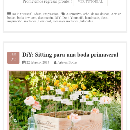
Prometemos regresar pronto!!
VER TUTORIAL
Do it Yourself!
,
Ideas
,
Inspiración
Alternativo
,
arbol de los deseos
,
Arte en
bodas
,
boda low cost
,
decoración
,
DIY
,
Do it Yourself!
,
handmade
,
ideas
,
inspiración
,
invitados
,
Low cost
,
mensajes invitados
,
tutoriales
DiY: Sitting para una boda primaveral
FEB
22
22 febrero, 2013
Arte en Bodas