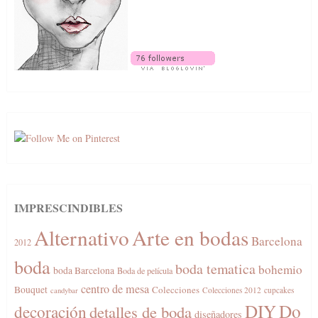
IMPRESCINDIBLES
Alternativo
Arte en bodas
Barcelona
2012
boda
boda tematica
bohemio
boda Barcelona
Boda de película
centro de mesa
Bouquet
Colecciones
Colecciones 2012
cupcakes
candybar
DIY
Do
decoración
detalles de boda
diseñadores