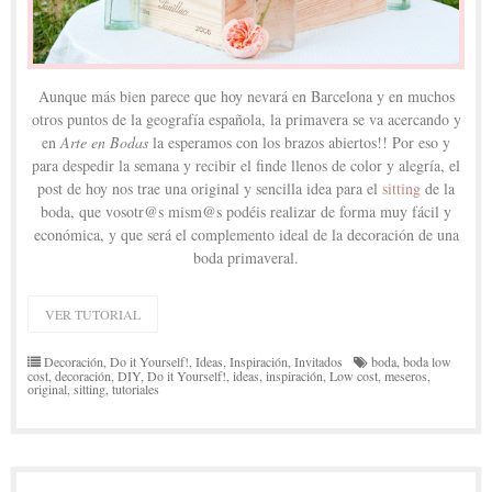
Aunque más bien parece que hoy nevará en Barcelona y en muchos
otros puntos de la geografía española, la primavera se va acercando y
en
Arte en Bodas
la esperamos con los brazos abiertos!! Por eso y
para despedir la semana y recibir el finde llenos de color y alegría, el
post de hoy nos trae una original y sencilla idea para el
sitting
de la
boda, que vosotr@s mism@s podéis realizar de forma muy fácil y
económica, y que será el complemento ideal de la decoración de una
boda primaveral.
VER TUTORIAL
Decoración
,
Do it Yourself!
,
Ideas
,
Inspiración
,
Invitados
boda
,
boda low
cost
,
decoración
,
DIY
,
Do it Yourself!
,
ideas
,
inspiración
,
Low cost
,
meseros
,
original
,
sitting
,
tutoriales