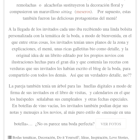
remolachas o alcachofas sustituyeron la decoración floral y
compusieron un maravilloso
sitting
(
meseros
). Por supuesto, estas
también fueron las deliciosas protagonistas del menú!
A la llegada de los invitados cada uno iba recibiendo una linda bolsita
personalizada con la temática de la boda, a modo de bienvenida, en el
que entre otras cosas, los invitados tenían unos planos de la zona y
explicaciones, el menú, unas ricas galletitas bio como detalle, y la
original idea de un librito editado por los propios novios con
ilustraciones hechas para el gran día y que contenía las recetas con
verduras que sus invitados les habían escrito el blog de la boda, para
compartirlo con todos los demás. Así que un verdadero detalle, no??
La pareja también tenía un árbol para las huellas digitales a modo de
firma de sus invitados en el libro de visitas, y calendarios en el que
los huéspedes señalaban sus cumpleaños y otras fechas especiales.
En botellas de vino vacías, los invitados también podían dejar sus
notas y mensajes a los novios, al más puro estilo de «mensaje en una
botella»… ¿No os parece una boda perfecta?
VER FOTOS
Bodas temáticas
,
Decoración
,
Do it Yourself!
,
Ideas
,
Inspiración
,
Love Stories
,