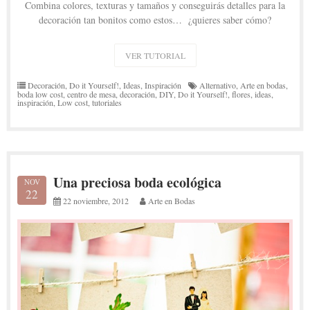
Combina colores, texturas y tamaños y conseguirás detalles para la
decoración tan bonitos como estos… ¿quieres saber cómo?
VER TUTORIAL
Decoración
,
Do it Yourself!
,
Ideas
,
Inspiración
Alternativo
,
Arte en bodas
,
boda low cost
,
centro de mesa
,
decoración
,
DIY
,
Do it Yourself!
,
flores
,
ideas
,
inspiración
,
Low cost
,
tutoriales
Una preciosa boda ecológica
NOV
22
22 noviembre, 2012
Arte en Bodas