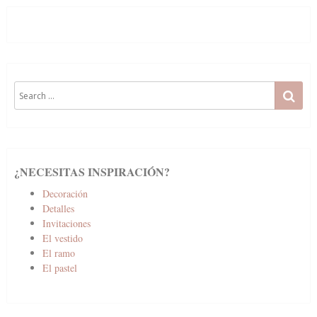
Search
SE
for:
¿NECESITAS INSPIRACIÓN?
Decoración
Detalles
Invitaciones
El vestido
El ramo
El pastel