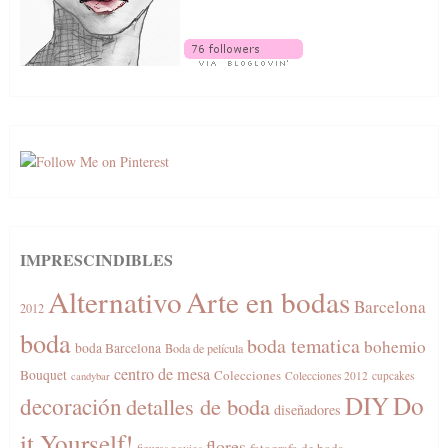
IMPRESCINDIBLES
Alternativo
Arte en bodas
Barcelona
2012
boda
boda tematica
bohemio
boda Barcelona
Boda de película
centro de mesa
Bouquet
Colecciones
Colecciones 2012
cupcakes
candybar
DIY
Do
decoración
detalles de boda
diseñadores
it Yourself!
flores