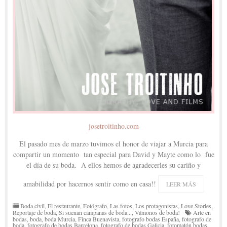
josetroitinho.com
El pasado mes de marzo tuvimos el honor de viajar a Murcia para
compartir un momento tan especial para David y Mayte como lo fue
el día de su boda. A ellos hemos de agradecerles su cariño y
amabilidad por hacernos sentir como en casa!!
LEER MÁS
Boda civil
,
El restaurante
,
Fotógrafo
,
Las fotos
,
Los protagonistas
,
Love Stories
,
Reportaje de boda
,
Si suenan campanas de boda...
,
Vámonos de boda!
Arte en
bodas
,
boda
,
boda Murcia
,
Finca Buenavista
,
fotografo bodas España
,
fotografo de
boda
,
fotografo de bodas Barcelona
,
fotografo de bodas Galicia
,
fotomatón bodas
,