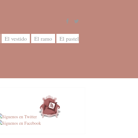
El vestido
El ramo
El pastel