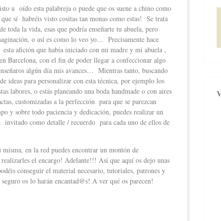
sto u oído esta palabreja o puede que os suene a chino como
ue sí habréis visto cositas tan monas como estas! Se trata
 de toda la vida, esas que podría enseñarte tu abuela, pero
imaginación, o así es como lo veo yo… Precisamente hace
é esta afición que había iniciado con mi madre y mi abuela ,
n Barcelona, con el fin de poder llegar a confeccionar algo
 enseñaros algún día mis avances… Mientras tanto, buscando
de ideas para personalizar con esta técnica, por ejemplo los
stas labores, o estás planeando una boda handmade o con aires
xactas, customizadas a la perfección para que se parezcan
o y sobre todo paciencia y dedicación, puedes realizar un
 invitado como detalle / recuerdo para cada uno de ellos de
 tú misma, en la red puedes encontrar un montón de
 realizarles el encargo! Adelante!!! Así que aquí os dejo unas
déis conseguir el material necesario, tutoriales, patrones y
y seguro os lo harán encantad@s! A ver qué os parecen!