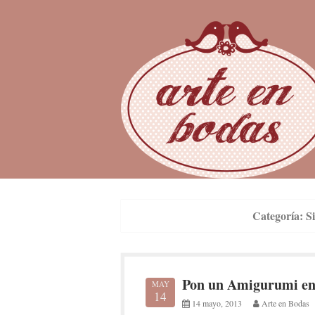
Skip
to
content
Categoría:
S
Pon un Amigurumi en
MAY
14
14 mayo, 2013
Arte en Bodas