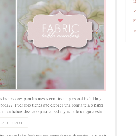
i
M
pa
n
 indicadores para las mesas con toque personal incluído y
a boda?? Pues sólo tienes que escoger una bonita tela o papel
n que habéis diseñado para la boda y echarle un ojo a este
ER TUTORIAL
tivo
,
Arte en bodas
,
boda low cost
,
centro de mesa
,
decoración
,
DIY
,
Do it