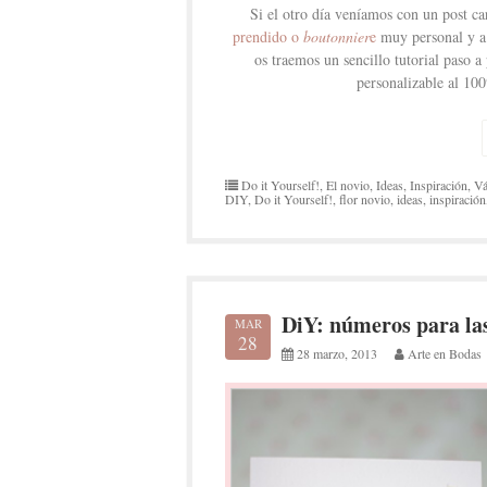
Si el otro día veníamos con un post ca
prendido o
boutonnier
e
muy personal y a 
os traemos un sencillo tutorial paso a
personalizable al 1
Do it Yourself!
,
El novio
,
Ideas
,
Inspiración
,
Vá
DIY
,
Do it Yourself!
,
flor novio
,
ideas
,
inspiración
DiY: números para la
MAR
28
28 marzo, 2013
Arte en Bodas