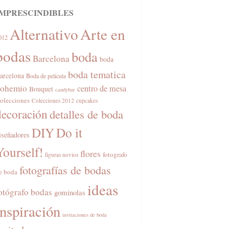
IMPRESCINDIBLES
Alternativo
Arte en
012
bodas
boda
Barcelona
boda
boda tematica
arcelona
Boda de película
ohemio
centro de mesa
Bouquet
candybar
olecciones
Colecciones 2012
cupcakes
decoración
detalles de boda
DIY
Do it
iseñadores
Yourself!
flores
fotografo
figuras novios
fotografías de bodas
e boda
ideas
otógrafo bodas
gominolas
inspiración
invitaciones de boda