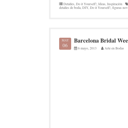
Detalles
,
Do it Yourself!
,
Ideas
,
Inspiración
detalles de boda
,
DIY
,
Do it Yourself!
,
figuras nov
Barcelona Bridal Wee
MAY
06
6 mayo, 2013
Arte en Bodas