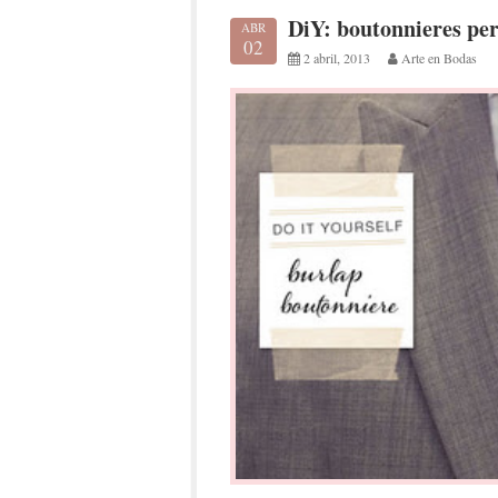
DiY: boutonnieres per
ABR
02
2 abril, 2013
Arte en Bodas