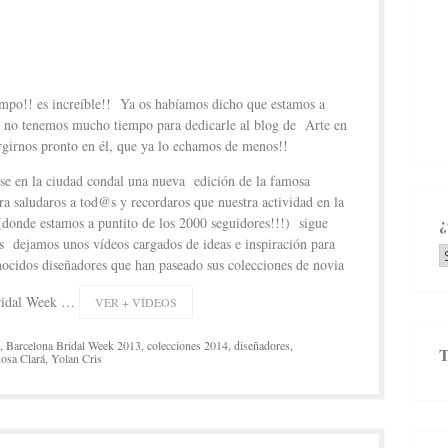
empo!! es increíble!! Ya os habíamos dicho que estamos a
 no tenemos mucho tiempo para dedicarle al blog de Arte en
irnos pronto en él, que ya lo echamos de menos!!
se en la ciudad condal una nueva edición de la famosa
 saludaros a tod@s y recordaros que nuestra actividad en la
donde estamos a puntito de los 2000 seguidores!!!) sigue
os dejamos unos vídeos cargados de ideas e inspiración para
¿
ocidos diseñadores que han paseado sus colecciones de novia
e
b
 Bridal Week …
VER + VÍDEOS
,
Barcelona Bridal Week 2013
,
colecciones 2014
,
diseñadores
,
osa Clará
,
Yolan Cris