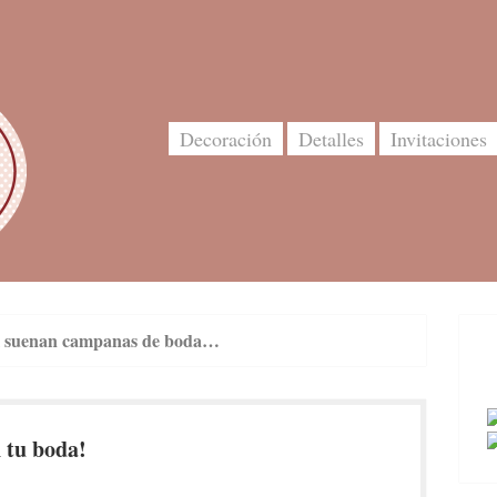
Decoración
Detalles
Invitaciones
i suenan campanas de boda…
 tu boda!