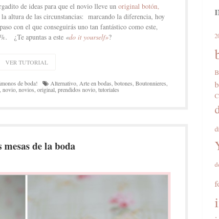
rgadito de ideas para que el novio lleve un
original botón,
la altura de las circunstancias: marcando la diferencia, hoy
 paso con el que conseguirás uno tan fantástico como este,
2
00%. ¿Te apuntas a este
«
do it yourself»
?
VER TUTORIAL
B
b
monos de boda!
Alternativo
,
Arte en bodas
,
botones
,
Boutonnieres
,
,
novio
,
novios
,
original
,
prendidos novio
,
tutoriales
C
d
s mesas de la boda
d
f