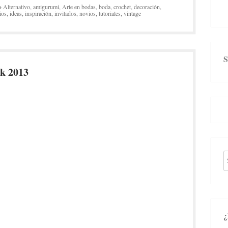
Alternativo
,
amigurumi
,
Arte en bodas
,
boda
,
crochet
,
decoración
,
ios
,
ideas
,
inspiración
,
invitados
,
novios
,
tutoriales
,
vintage
k 2013
S
fo