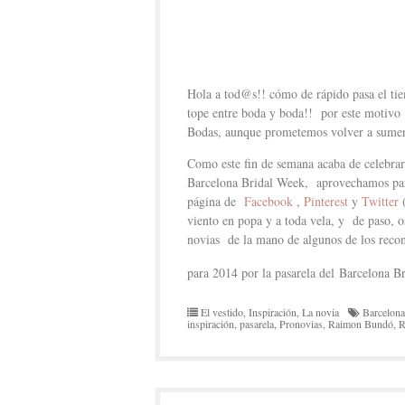
Hola a tod@s!! cómo de rápido pasa el ti
tope entre boda y boda!! por este motivo
Bodas, aunque prometemos volver a sumerg
Como este fin de semana acaba de celebrar
Barcelona Bridal Week, aprovechamos para
página de
Facebook
,
Pinterest
y
Twitter
(
viento en popa y a toda vela, y de paso, 
novias de la mano de algunos de los recon
para 2014 por la pasarela del Barcelona
El vestido
,
Inspiración
,
La novia
Barcelona
inspiración
,
pasarela
,
Pronovias
,
Raimon Bundó
,
R