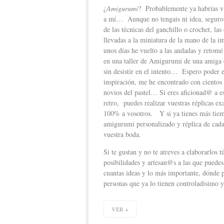
¿
Amigurumi
? Probablemente ya habrías vi
a mí… Aunque no tengais ni idea, seguro q
de las técnicas del ganchillo o crochet, las
llevadas a la miniatura de la mano de la 
unos días he vuelto a las andadas y retom
en una taller de Amigurumi de una amiga e
sin desistir en el intento… Espero poder
inspiración, me he encontrado con cientos 
novios del pastel… Si eres aficionad@ a e
retro, puedes realizar vuestras réplicas e
100% a vosotros. Y si ya tienes más tiemp
amigurumi personalizado y réplica de cada
vuestra boda.
Si te gustan y no te atreves a elaborarlos
posibilidades y artesan@s a las que puedes
cuantas ideas y lo más importante, dónde po
personas que ya lo tienen controladísimo 
VER +