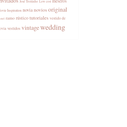
nvitados
meseros
José Troitinho
Low cost
original
novios
novia
ovie Inspiration
tutoriales
rústico
ramo
vestido de
stel
wedding
vintage
vestidos
ovia