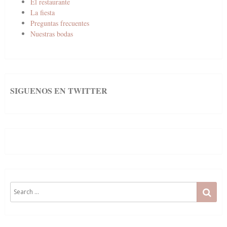
El restaurante
La fiesta
Preguntas frecuentes
Nuestras bodas
SIGUENOS EN TWITTER
Search
SE
for: