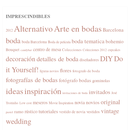
IMPRESCINDIBLES
Alternativo
Arte en bodas
Barcelona
2012
boda
boda tematica
bohemio
boda Barcelona
Boda de película
centro de mesa
Bouquet
Colecciones
Colecciones 2012
cupcakes
candybar
DIY
Do
decoración
detalles de boda
diseñadores
it Yourself!
flores
fotografo de boda
figuras novios
fotografías de bodas
fotógrafo bodas
gominolas
ideas
inspiración
invitados
José
invitaciones de boda
original
novios
novia
meseros
Movie Inspiration
Troitinho
Low cost
vintage
tutoriales
rústico
ramo
vestidos
vestido de novia
pastel
wedding