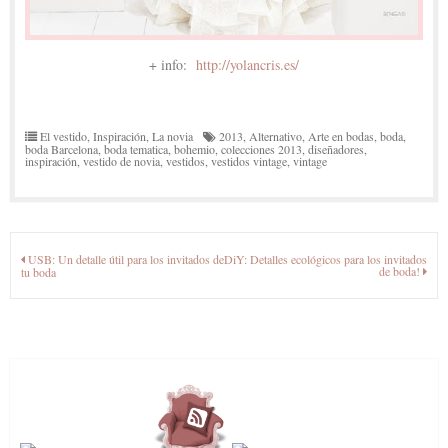
+ info:
http://yolancris.es/
El vestido
,
Inspiración
,
La novia
2013
,
Alternativo
,
Arte en bodas
,
boda
,
boda Barcelona
,
boda tematica
,
bohemio
,
colecciones 2013
,
diseñadores
,
inspiración
,
vestido de novia
,
vestidos
,
vestidos vintage
,
vintage
Navegación
USB: Un detalle útil para los invitados de
DiY: Detalles ecológicos para los invitados
de boda!
tu boda
de
entradas