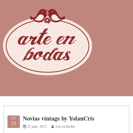
Skip
to
content
Novias vintage by YolanCris
JUL
25
25 julio, 2012
Arte en Bodas