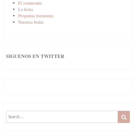
El restaurante
La fiesta
Preguntas frecuentes
Nuestras bodas
SIGUENOS EN TWITTER
Search
SE
for: