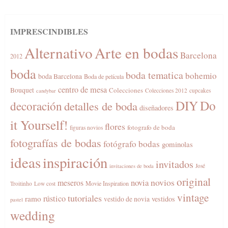
IMPRESCINDIBLES
Alternativo
Arte en bodas
Barcelona
2012
boda
boda tematica
bohemio
boda Barcelona
Boda de película
centro de mesa
Bouquet
Colecciones
Colecciones 2012
cupcakes
candybar
DIY
Do
decoración
detalles de boda
diseñadores
it Yourself!
flores
fotografo de boda
figuras novios
fotografías de bodas
fotógrafo bodas
gominolas
ideas
inspiración
invitados
José
invitaciones de boda
original
novios
novia
meseros
Movie Inspiration
Troitinho
Low cost
vintage
tutoriales
rústico
ramo
vestidos
vestido de novia
pastel
wedding