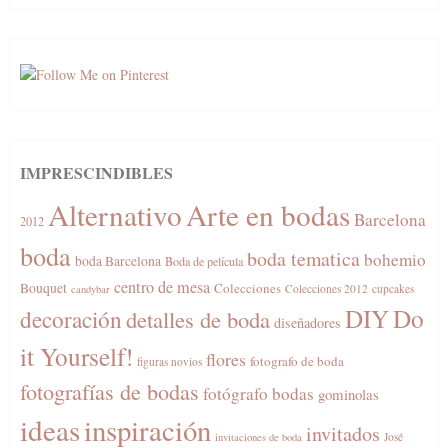
IMPRESCINDIBLES
Alternativo
Arte en bodas
Barcelona
2012
boda
boda tematica
bohemio
boda Barcelona
Boda de película
centro de mesa
Bouquet
Colecciones
Colecciones 2012
cupcakes
candybar
DIY
Do
decoración
detalles de boda
diseñadores
it Yourself!
flores
fotografo de boda
figuras novios
fotografías de bodas
fotógrafo bodas
gominolas
ideas
inspiración
invitados
José
invitaciones de boda