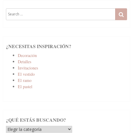
Search
SE
for:
¿NECESITAS INSPIRACIÓN?
Decoración
Detalles
Invitaciones
El vestido
El ramo
El pastel
¿QUÉ ESTÁS BUSCANDO?
¿Qué