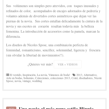
Sus volúmenes son simples pero atrevidos, con toques inusuales y
refinados de color, acompañados de encajes adornados de pedrería y
volantes además de divertidos cortes asimétricos que dejan ver las
piernas de la novia. Sus cortes entallan delicadamente la cintura de la
novia y sus escotes en corazón resaltan todavía más la belleza
femenina. La introducción de accesorios como la pamela, marcan la
diferencia.
Los diseños de Nicoles Spose, una combinaicón perfecta de
feminidad, romanticismo, sencillez, solemnidad, ligereza y frescura
(sin olvidar la libertad de movimientos!!).
¿Quieres ver más?
VER + VIDEOS
El vestido
,
Inspiración
,
La novia
,
Vámonos de boda!
2013
,
Alternativo
,
Arte en bodas
,
bohemio
,
Colecciones
,
colecciones 2013
,
Colet
,
diseñadores
,
Nicole
Spose
,
novia
,
vintage
,
wedding
Una novia al más puro estilo Hippie
AGO