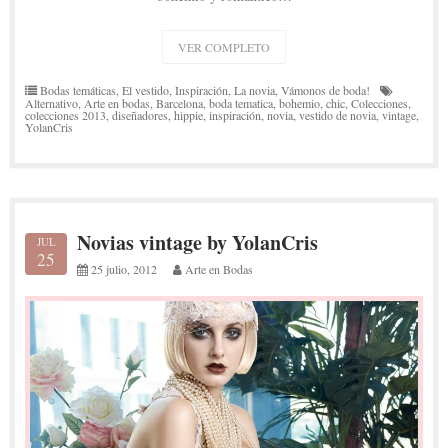
VER COMPLETO
Bodas temáticas
,
El vestido
,
Inspiración
,
La novia
,
Vámonos de boda!
Alternativo
,
Arte en bodas
,
Barcelona
,
boda tematica
,
bohemio
,
chic
,
Colecciones
,
colecciones 2013
,
diseñadores
,
hippie
,
inspiración
,
novia
,
vestido de novia
,
vintage
,
YolanCris
Novias vintage by YolanCris
JUL
25
25 julio, 2012
Arte en Bodas