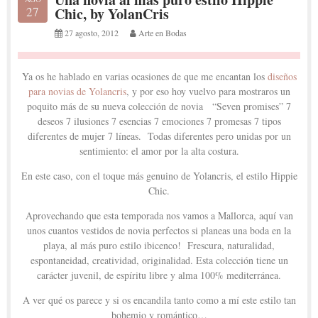
27
Chic, by YolanCris
27 agosto, 2012
Arte en Bodas
Ya os he hablado en varias ocasiones de que me encantan los
diseños
para novias de Yolancris
, y por eso hoy vuelvo para mostraros un
poquito más de su nueva colección de novia “Seven promises” 7
deseos 7 ilusiones 7 esencias 7 emociones 7 promesas 7 tipos
diferentes de mujer 7 líneas. Todas diferentes pero unidas por un
sentimiento: el amor por la alta costura.
En este caso, con el toque más genuino de Yolancris, el estilo Hippie
Chic.
Aprovechando que esta temporada nos vamos a Mallorca, aquí van
unos cuantos vestidos de novia perfectos si planeas una boda en la
playa, al más puro estilo ibicenco! Frescura, naturalidad,
espontaneidad, creatividad, originalidad. Esta colección tiene un
carácter juvenil, de espíritu libre y alma 100% mediterránea.
A ver qué os parece y si os encandila tanto como a mí este estilo tan
bohemio y romántico…