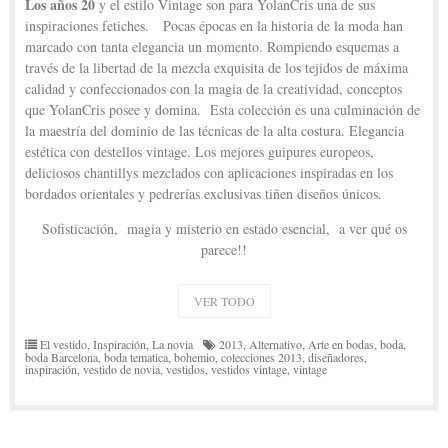
Los años 20
y el estilo Vintage son para YolanCris una de sus
inspiraciones fetiches. Pocas épocas en la historia de la moda han
marcado con tanta elegancia un momento. Rompiendo esquemas a
través de la libertad de la mezcla exquisita de los tejidos de máxima
calidad y confeccionados con la magia de la creatividad, conceptos
que YolanCris posee y domina. Esta colección es una culminación de
la maestría del dominio de las técnicas de la alta costura. Elegancia
estética con destellos vintage. Los mejores guipures europeos,
deliciosos chantillys mezclados con aplicaciones inspiradas en los
bordados orientales y pedrerías exclusivas tiñen diseños únicos.
Sofisticación, magia y misterio en estado esencial, a ver qué os
parece!!
VER TODO
El vestido
,
Inspiración
,
La novia
2013
,
Alternativo
,
Arte en bodas
,
boda
,
boda Barcelona
,
boda tematica
,
bohemio
,
colecciones 2013
,
diseñadores
,
inspiración
,
vestido de novia
,
vestidos
,
vestidos vintage
,
vintage