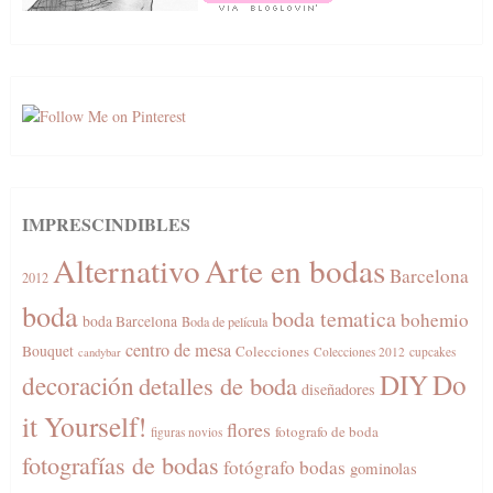
IMPRESCINDIBLES
Alternativo
Arte en bodas
Barcelona
2012
boda
boda tematica
bohemio
boda Barcelona
Boda de película
centro de mesa
Bouquet
Colecciones
Colecciones 2012
cupcakes
candybar
DIY
Do
decoración
detalles de boda
diseñadores
it Yourself!
flores
fotografo de boda
figuras novios
fotografías de bodas
fotógrafo bodas
gominolas