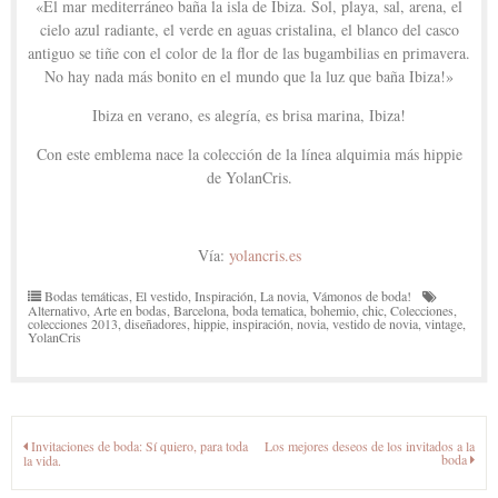
«El mar mediterráneo baña la isla de Ibiza. Sol, playa, sal, arena, el
cielo azul radiante, el verde en aguas cristalina, el blanco del casco
antiguo se tiñe con el color de la flor de las bugambilias en primavera.
No hay nada más bonito en el mundo que la luz que baña Ibiza!»
Ibiza en verano, es alegría, es brisa marina, Ibiza!
Con este emblema nace la colección de la línea alquimia más hippie
de YolanCris.
Vía:
yolancris.es
Bodas temáticas
,
El vestido
,
Inspiración
,
La novia
,
Vámonos de boda!
Alternativo
,
Arte en bodas
,
Barcelona
,
boda tematica
,
bohemio
,
chic
,
Colecciones
,
colecciones 2013
,
diseñadores
,
hippie
,
inspiración
,
novia
,
vestido de novia
,
vintage
,
YolanCris
Navegación
Invitaciones de boda: Sí quiero, para toda
Los mejores deseos de los invitados a la
boda
la vida.
de
entradas