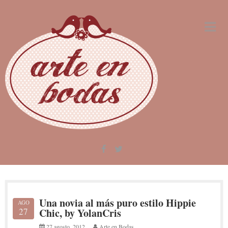
Skip
to
content
Una novia al más puro estilo Hippie
AGO
27
Chic, by YolanCris
27 agosto, 2012
Arte en Bodas