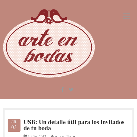
Skip
to
content
USB: Un detalle útil para los invitados
JUL
03
de tu boda
3 julio, 2012
Arte en Bodas