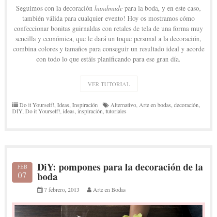
Seguimos con la decoración
handmade
para la boda, y en este caso,
también válida para cualquier evento! Hoy os mostramos cómo
confeccionar bonitas guirnaldas con retales de tela de una forma muy
sencilla y económica, que le dará un toque personal a la decoración,
combina colores y tamaños para conseguir un resultado ideal y acorde
con todo lo que estáis planificando para ese gran día.
VER TUTORIAL
Do it Yourself!
,
Ideas
,
Inspiración
Alternativo
,
Arte en bodas
,
decoración
,
DIY
,
Do it Yourself!
,
ideas
,
inspiración
,
tutoriales
DiY: pompones para la decoración de la
FEB
07
boda
7 febrero, 2013
Arte en Bodas