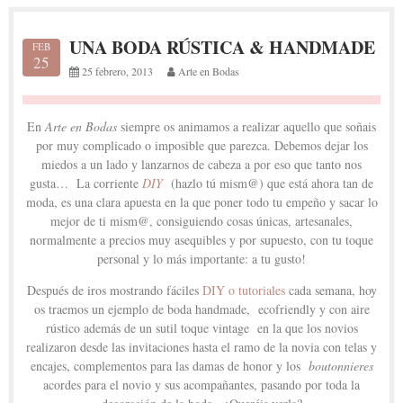
UNA BODA RÚSTICA & HANDMADE
FEB
25
25 febrero, 2013
Arte en Bodas
En
Arte en Bodas
siempre os animamos a realizar aquello que soñais
por muy complicado o imposible que parezca. Debemos dejar los
miedos a un lado y lanzarnos de cabeza a por eso que tanto nos
gusta… La corriente
DIY
(hazlo tú mism@) que está ahora tan de
moda, es una clara apuesta en la que poner todo tu empeño y sacar lo
mejor de ti mism@, consiguiendo cosas únicas, artesanales,
normalmente a precios muy asequibles y por supuesto, con tu toque
personal y lo más importante: a tu gusto!
Después de iros mostrando fáciles
DIY o tutoriales
cada semana, hoy
os traemos un ejemplo de boda handmade, ecofriendly y con aire
rústico además de un sutil toque vintage en la que los novios
realizaron desde las invitaciones hasta el ramo de la novia con telas y
encajes, complementos para las damas de honor y los
boutonnieres
acordes para el novio y sus acompañantes, pasando por toda la