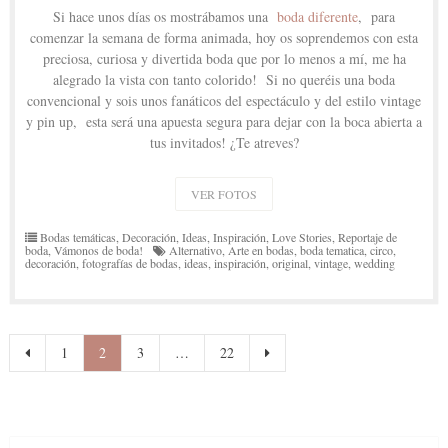
Si hace unos días os mostrábamos una
boda diferente
, para
comenzar la semana de forma animada, hoy os soprendemos con esta
preciosa, curiosa y divertida boda que por lo menos a mí, me ha
alegrado la vista con tanto colorido! Si no queréis una boda
convencional y sois unos fanáticos del espectáculo y del estilo vintage
y pin up, esta será una apuesta segura para dejar con la boca abierta a
tus invitados! ¿Te atreves?
VER FOTOS
Bodas temáticas
,
Decoración
,
Ideas
,
Inspiración
,
Love Stories
,
Reportaje de
boda
,
Vámonos de boda!
Alternativo
,
Arte en bodas
,
boda tematica
,
circo
,
decoración
,
fotografías de bodas
,
ideas
,
inspiración
,
original
,
vintage
,
wedding
Navegación
1
2
3
…
22
de
entradas