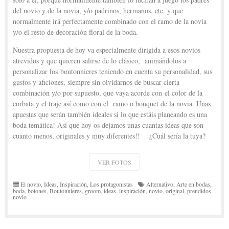
del novio y de la novia, y/o padrinos, hermanos, etc. y que
normalmente irá perfectamente combinado con el ramo de la novia
y/o el resto de decoración floral de la boda.
Nuestra propuesta de hoy va especialmente dirigida a esos novios
atrevidos y que quieren salirse de lo clásico, animándolos a
personalizar los boutonnieres teniendo en cuenta su personalidad, sus
gustos y aficiones, siempre sin olvidarnos de buscar cierta
combinación y/o por supuesto, que vaya acorde con el color de la
corbata y el traje así como con el ramo o bouquet de la novia. Unas
apuestas que serán también ideales si lo que estáis planeando es una
boda temática! Así que hoy os dejamos unas cuantas ideas que son
cuanto menos, originales y muy diferentes!! ¿Cuál sería la tuya?
VER FOTOS
El novio
,
Ideas
,
Inspiración
,
Los protagonistas
Alternativo
,
Arte en bodas
,
boda
,
botones
,
Boutonnieres
,
groom
,
ideas
,
inspiración
,
novio
,
original
,
prendidos
novio