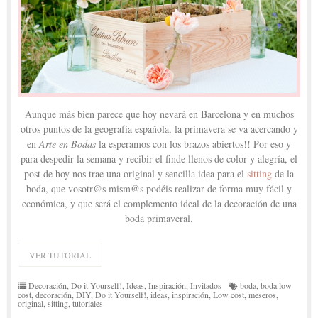
Aunque más bien parece que hoy nevará en Barcelona y en muchos
otros puntos de la geografía española, la primavera se va acercando y
en
Arte en Bodas
la esperamos con los brazos abiertos!! Por eso y
para despedir la semana y recibir el finde llenos de color y alegría, el
post de hoy nos trae una original y sencilla idea para el
sitting
de la
boda, que vosotr@s mism@s podéis realizar de forma muy fácil y
económica, y que será el complemento ideal de la decoración de una
boda primaveral.
VER TUTORIAL
Decoración
,
Do it Yourself!
,
Ideas
,
Inspiración
,
Invitados
boda
,
boda low
cost
,
decoración
,
DIY
,
Do it Yourself!
,
ideas
,
inspiración
,
Low cost
,
meseros
,
original
,
sitting
,
tutoriales