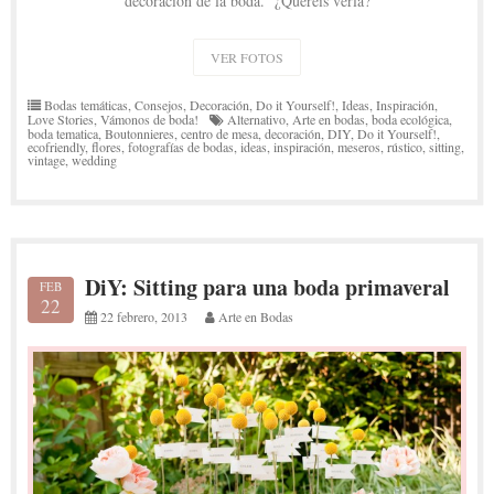
decoración de la boda. ¿Queréis verla?
VER FOTOS
Bodas temáticas
,
Consejos
,
Decoración
,
Do it Yourself!
,
Ideas
,
Inspiración
,
Love Stories
,
Vámonos de boda!
Alternativo
,
Arte en bodas
,
boda ecológica
,
boda tematica
,
Boutonnieres
,
centro de mesa
,
decoración
,
DIY
,
Do it Yourself!
,
ecofriendly
,
flores
,
fotografías de bodas
,
ideas
,
inspiración
,
meseros
,
rústico
,
sitting
,
vintage
,
wedding
DiY: Sitting para una boda primaveral
FEB
22
22 febrero, 2013
Arte en Bodas