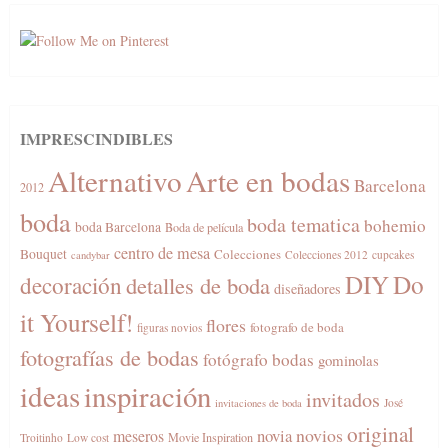
IMPRESCINDIBLES
Alternativo
Arte en bodas
Barcelona
2012
boda
boda tematica
bohemio
boda Barcelona
Boda de película
centro de mesa
Bouquet
Colecciones
Colecciones 2012
cupcakes
candybar
DIY
Do
decoración
detalles de boda
diseñadores
it Yourself!
flores
fotografo de boda
figuras novios
fotografías de bodas
fotógrafo bodas
gominolas
ideas
inspiración
invitados
José
invitaciones de boda
original
novios
novia
meseros
Movie Inspiration
Troitinho
Low cost