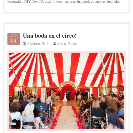
decoración
,
DIY
,
Do it Yourself!
,
ideas
,
inspiración
,
papel
,
pompones
,
tutoriales
Una boda en el circo!
FEB
04
4 febrero, 2013
Arte en Bodas