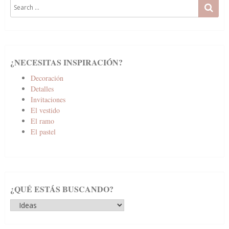
Search
SE
for:
¿NECESITAS INSPIRACIÓN?
Decoración
Detalles
Invitaciones
El vestido
El ramo
El pastel
¿QUÉ ESTÁS BUSCANDO?
¿Qué
estás
buscando?