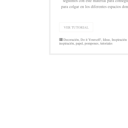
seguimos con este material para conseg
para colgar en los diferentes espacios don
VER TUTORIAL
Decoración
,
Do it Yourself!
,
Ideas
,
Inspiración
inspiración
,
papel
,
pompones
,
tutoriales