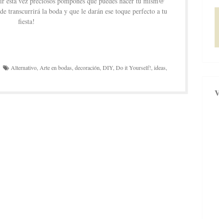
uir esta vez preciosos pompones que puedes hacer tú mism@
de transcurrirá la boda y que le darán ese toque perfecto a tu
fiesta!
Alternativo
,
Arte en bodas
,
decoración
,
DIY
,
Do it Yourself!
,
ideas
,