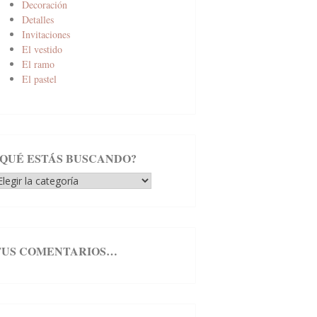
Decoración
Detalles
Invitaciones
El vestido
El ramo
El pastel
¿QUÉ ESTÁS BUSCANDO?
Qué
stás
uscando?
TUS COMENTARIOS…