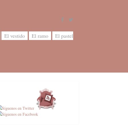
El vestido
El ramo
El pastel