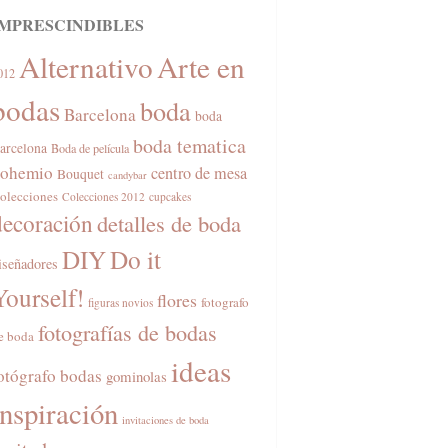
IMPRESCINDIBLES
Alternativo
Arte en
012
bodas
boda
Barcelona
boda
boda tematica
arcelona
Boda de película
ohemio
centro de mesa
Bouquet
candybar
olecciones
Colecciones 2012
cupcakes
decoración
detalles de boda
DIY
Do it
iseñadores
Yourself!
flores
fotografo
figuras novios
fotografías de bodas
e boda
ideas
otógrafo bodas
gominolas
inspiración
invitaciones de boda