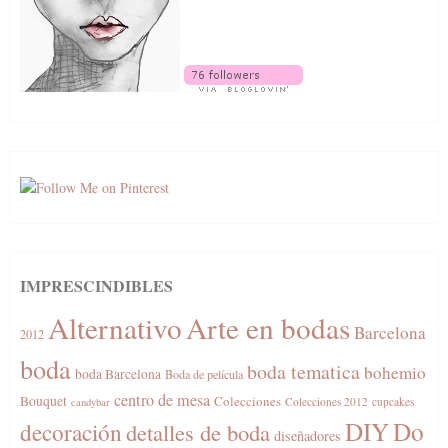
IMPRESCINDIBLES
Alternativo
Arte en bodas
Barcelona
2012
boda
boda tematica
bohemio
boda Barcelona
Boda de película
centro de mesa
Bouquet
Colecciones
Colecciones 2012
cupcakes
candybar
DIY
Do
decoración
detalles de boda
diseñadores