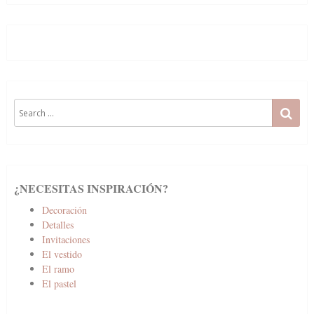
Search
SE
for:
¿NECESITAS INSPIRACIÓN?
Decoración
Detalles
Invitaciones
El vestido
El ramo
El pastel