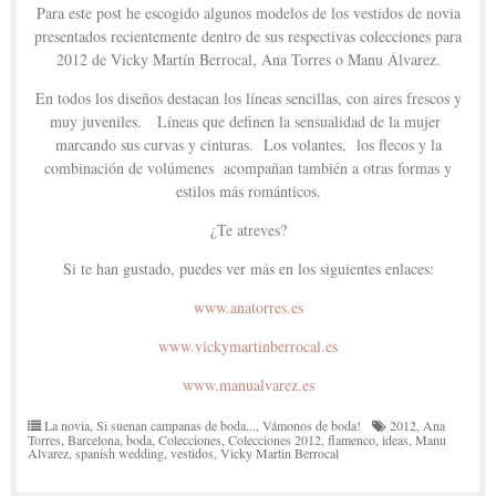
Para este post he escogido algunos modelos de los vestidos de novia
presentados recientemente dentro de sus respectivas colecciones para
2012 de Vicky Martín Berrocal, Ana Torres o Manu Álvarez.
En todos los diseños destacan los líneas sencillas, con aires frescos y
muy juveniles. Líneas que definen la sensualidad de la mujer
marcando sus curvas y cinturas. Los volantes, los flecos y la
combinación de volúmenes acompañan también a otras formas y
estilos más románticos.
¿Te atreves?
Si te han gustado, puedes ver más en los siguientes enlaces:
www.anatorres.es
www.vickymartinberrocal.es
www.manualvarez.es
La novia
,
Si suenan campanas de boda...
,
Vámonos de boda!
2012
,
Ana
Torres
,
Barcelona
,
boda
,
Colecciones
,
Colecciones 2012
,
flamenco
,
ideas
,
Manu
Alvarez
,
spanish wedding
,
vestidos
,
Vicky Martin Berrocal