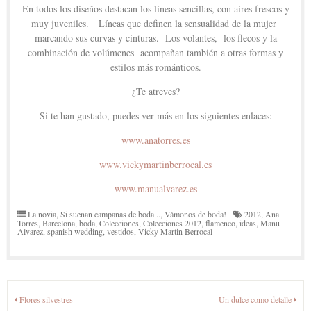
En todos los diseños destacan los líneas sencillas, con aires frescos y
muy juveniles. Líneas que definen la sensualidad de la mujer
marcando sus curvas y cinturas. Los volantes, los flecos y la
combinación de volúmenes acompañan también a otras formas y
estilos más románticos.
¿Te atreves?
Si te han gustado, puedes ver más en los siguientes enlaces:
www.anatorres.es
www.vickymartinberrocal.es
www.manualvarez.es
La novia
,
Si suenan campanas de boda...
,
Vámonos de boda!
2012
,
Ana
Torres
,
Barcelona
,
boda
,
Colecciones
,
Colecciones 2012
,
flamenco
,
ideas
,
Manu
Alvarez
,
spanish wedding
,
vestidos
,
Vicky Martin Berrocal
Navegación
Flores silvestres
Un dulce como detalle