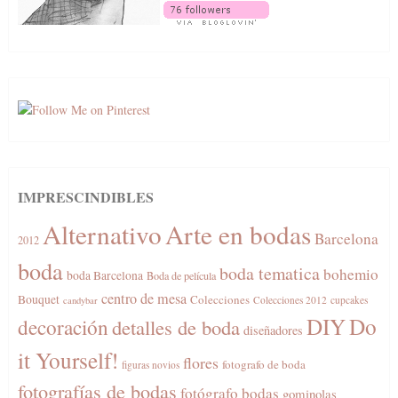
IMPRESCINDIBLES
Alternativo
Arte en bodas
Barcelona
2012
boda
boda tematica
bohemio
boda Barcelona
Boda de película
centro de mesa
Bouquet
Colecciones
Colecciones 2012
cupcakes
candybar
DIY
Do
decoración
detalles de boda
diseñadores
it Yourself!
flores
fotografo de boda
figuras novios
fotografías de bodas
fotógrafo bodas
gominolas