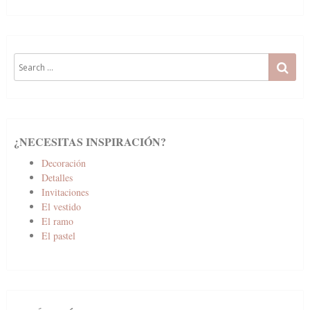
Search
SE
for:
¿NECESITAS INSPIRACIÓN?
Decoración
Detalles
Invitaciones
El vestido
El ramo
El pastel