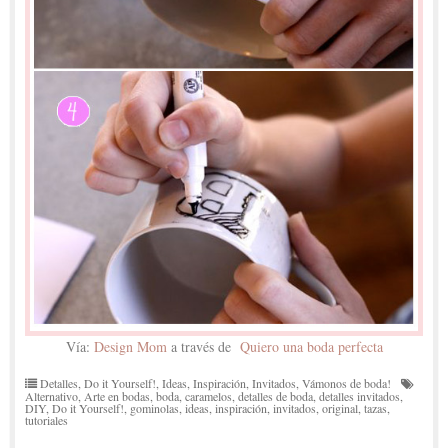
Vía:
Design Mom
a través de
Quiero una boda perfecta
Detalles
,
Do it Yourself!
,
Ideas
,
Inspiración
,
Invitados
,
Vámonos de boda!
Alternativo
,
Arte en bodas
,
boda
,
caramelos
,
detalles de boda
,
detalles invitados
,
DIY
,
Do it Yourself!
,
gominolas
,
ideas
,
inspiración
,
invitados
,
original
,
tazas
,
tutoriales