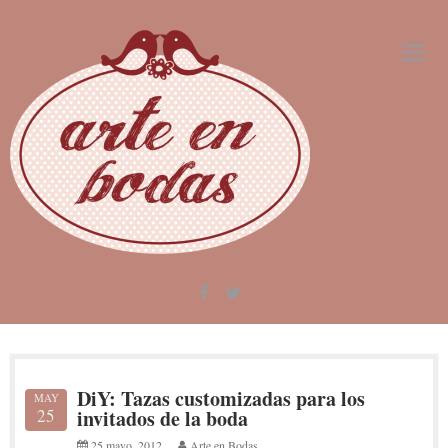
Skip
to
content
DiY: Tazas customizadas para los
MAY
25
invitados de la boda
25 mayo, 2012
Arte en Bodas