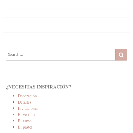
Search
SE
for:
¿NECESITAS INSPIRACIÓN?
Decoración
Detalles
Invitaciones
El vestido
El ramo
El pastel