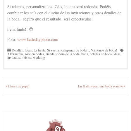
Si además, personalizas los Cd’s, la idea será redonda! Podéis
combinar los cd’s con el diseño de las invitaciones y otros detalles de
la boda, seguro que el resultado será espectacular!
Feliz finde!! 😉
Foto:
www.katiedayphoto.com
Detalles
,
Ideas
,
La fiesta
,
Si suenan campanas de boda...
,
Vámonos de boda!
Alternativo
,
Arte en bodas
,
Banda sonora de la boda
,
boda
,
detalles de boda
,
ideas
,
invitados
,
música
,
wedding
Navegación
Flores de papel
En Halloween, una boda zombie
de
entradas