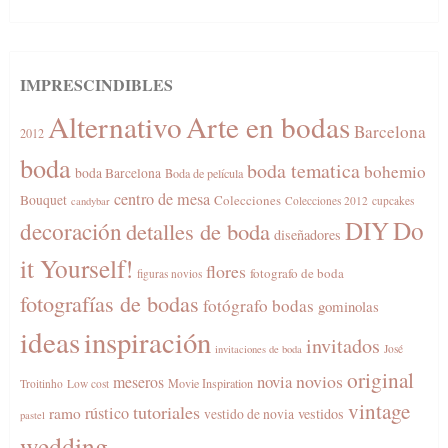
IMPRESCINDIBLES
Alternativo
Arte en bodas
Barcelona
2012
boda
boda tematica
bohemio
boda Barcelona
Boda de película
centro de mesa
Bouquet
Colecciones
Colecciones 2012
cupcakes
candybar
DIY
Do
decoración
detalles de boda
diseñadores
it Yourself!
flores
fotografo de boda
figuras novios
fotografías de bodas
fotógrafo bodas
gominolas
ideas
inspiración
invitados
José
invitaciones de boda
original
novios
novia
meseros
Movie Inspiration
Troitinho
Low cost
vintage
tutoriales
rústico
ramo
vestidos
vestido de novia
pastel
wedding