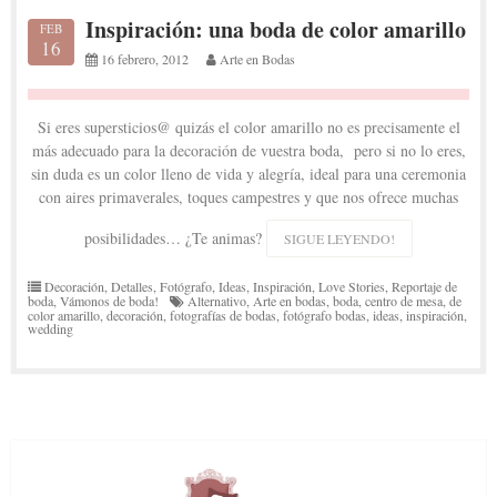
Inspiración: una boda de color amarillo
FEB
16
16 febrero, 2012
Arte en Bodas
Si eres supersticios@ quizás el color amarillo no es precisamente el
más adecuado para la decoración de vuestra boda, pero si no lo eres,
sin duda es un color lleno de vida y alegría, ideal para una ceremonia
con aires primaverales, toques campestres y que nos ofrece muchas
posibilidades… ¿Te animas?
SIGUE LEYENDO!
Decoración
,
Detalles
,
Fotógrafo
,
Ideas
,
Inspiración
,
Love Stories
,
Reportaje de
boda
,
Vámonos de boda!
Alternativo
,
Arte en bodas
,
boda
,
centro de mesa
,
de
color amarillo
,
decoración
,
fotografías de bodas
,
fotógrafo bodas
,
ideas
,
inspiración
,
wedding