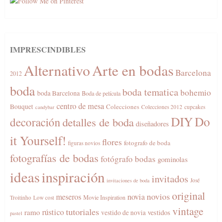
IMPRESCINDIBLES
Alternativo
Arte en bodas
Barcelona
2012
boda
boda tematica
bohemio
boda Barcelona
Boda de película
centro de mesa
Bouquet
Colecciones
Colecciones 2012
cupcakes
candybar
DIY
Do
decoración
detalles de boda
diseñadores
it Yourself!
flores
fotografo de boda
figuras novios
fotografías de bodas
fotógrafo bodas
gominolas
ideas
inspiración
invitados
José
invitaciones de boda
original
novios
novia
meseros
Movie Inspiration
Troitinho
Low cost
vintage
tutoriales
rústico
ramo
vestidos
vestido de novia
pastel