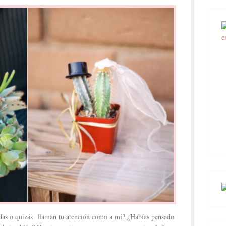
ridas o quizás llaman tu atención como a mí? ¿Habías pensado