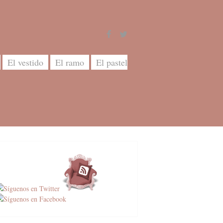
El vestido
El ramo
El pastel