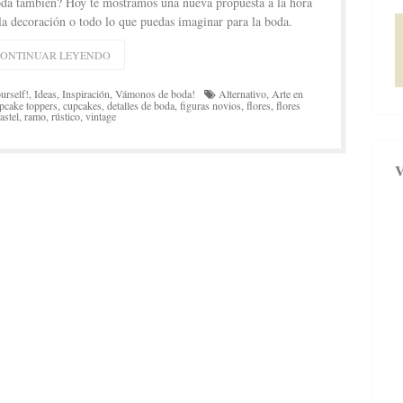
boda también? Hoy te mostramos una nueva propuesta a la hora
 la decoración o todo lo que puedas imaginar para la boda.
CONTINUAR LEYENDO
urself!
,
Ideas
,
Inspiración
,
Vámonos de boda!
Alternativo
,
Arte en
pcake toppers
,
cupcakes
,
detalles de boda
,
figuras novios
,
flores
,
flores
astel
,
ramo
,
rústico
,
vintage