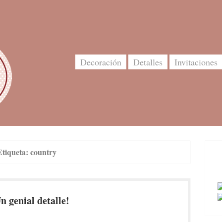
Decoración
Detalles
Invitaciones
Etiqueta:
country
n genial detalle!