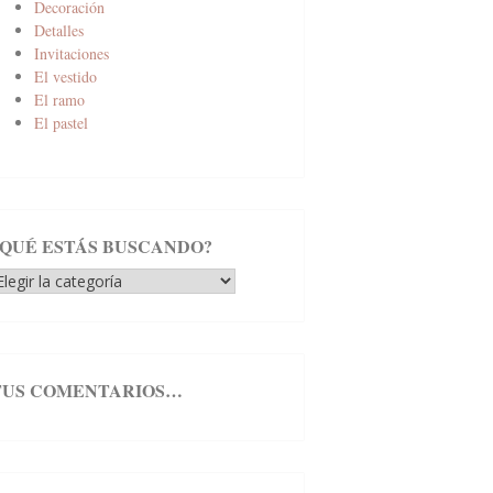
Decoración
Detalles
Invitaciones
El vestido
El ramo
El pastel
¿QUÉ ESTÁS BUSCANDO?
Qué
stás
uscando?
TUS COMENTARIOS…