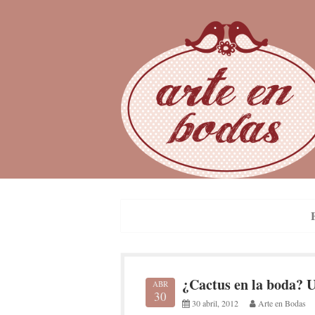
Skip
to
content
¿Cactus en la boda? U
ABR
30
30 abril, 2012
Arte en Bodas