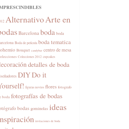
IMPRESCINDIBLES
Alternativo
Arte en
012
bodas
boda
Barcelona
boda
boda tematica
arcelona
Boda de película
ohemio
centro de mesa
Bouquet
candybar
olecciones
Colecciones 2012
cupcakes
decoración
detalles de boda
DIY
Do it
iseñadores
Yourself!
flores
fotografo
figuras novios
fotografías de bodas
e boda
ideas
otógrafo bodas
gominolas
inspiración
invitaciones de boda