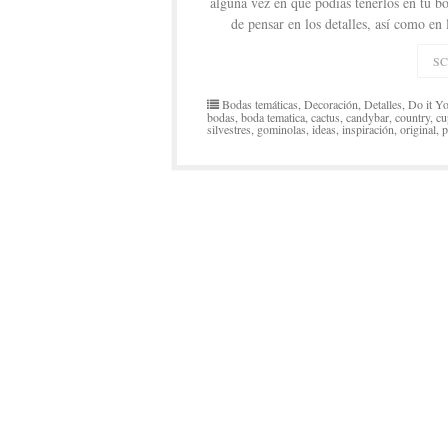
alguna vez en que podías tenerlos en tu 
de pensar en los detalles, así como en
S
Bodas temáticas
,
Decoración
,
Detalles
,
Do it Yo
bodas
,
boda tematica
,
cactus
,
candybar
,
country
,
cu
silvestres
,
gominolas
,
ideas
,
inspiración
,
original
,
p