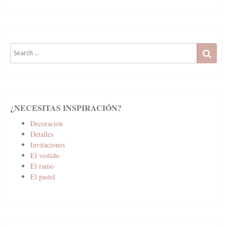
Search
SE
for:
¿NECESITAS INSPIRACIÓN?
Decoración
Detalles
Invitaciones
El vestido
El ramo
El pastel