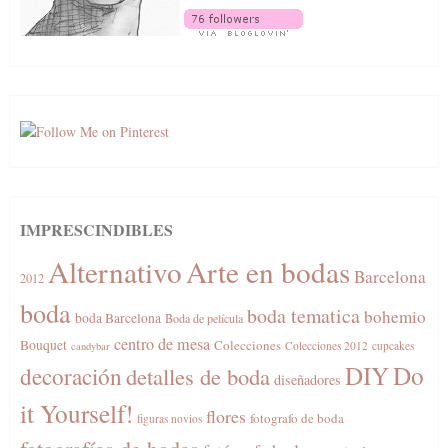
IMPRESCINDIBLES
Alternativo
Arte en bodas
Barcelona
2012
boda
boda tematica
bohemio
boda Barcelona
Boda de película
centro de mesa
Bouquet
Colecciones
Colecciones 2012
cupcakes
candybar
DIY
Do
decoración
detalles de boda
diseñadores
it Yourself!
flores
fotografo de boda
figuras novios
fotografías de bodas