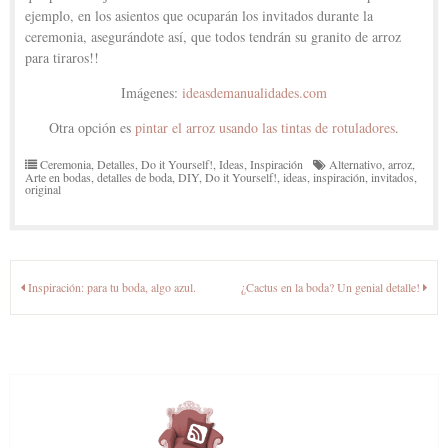
ejemplo, en los asientos que ocuparán los invitados durante la
ceremonia, asegurándote así, que todos tendrán su granito de arroz
para tiraros!!
Imágenes:
ideasdemanualidades.com
Otra opción es
pintar el arroz usando las tintas de rotuladores
.
Ceremonia
,
Detalles
,
Do it Yourself!
,
Ideas
,
Inspiración
Alternativo
,
arroz
,
Arte en bodas
,
detalles de boda
,
DIY
,
Do it Yourself!
,
ideas
,
inspiración
,
invitados
,
original
Navegación
Inspiración: para tu boda, algo azul.
¿Cactus en la boda? Un genial detalle!
de
entradas