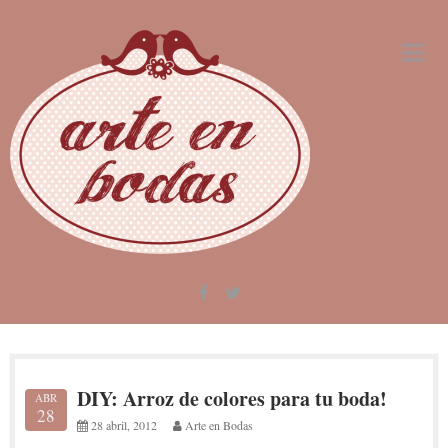
Skip
to
content
DIY: Arroz de colores para tu boda!
ABR
28
28 abril, 2012
Arte en Bodas