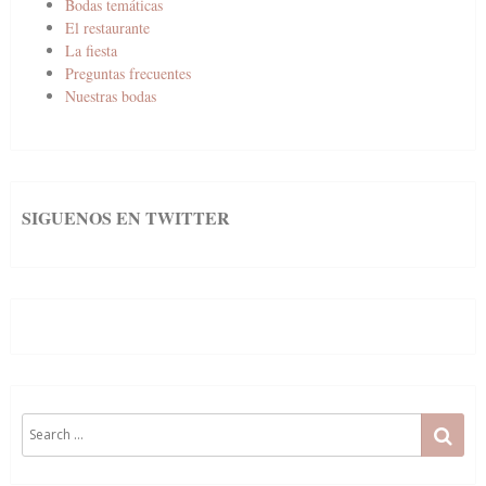
Bodas temáticas
El restaurante
La fiesta
Preguntas frecuentes
Nuestras bodas
SIGUENOS EN TWITTER
Search
SE
for: