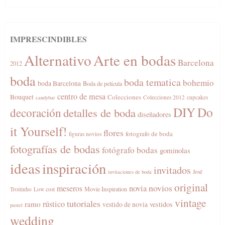
IMPRESCINDIBLES
Alternativo
Arte en bodas
Barcelona
2012
boda
boda tematica
bohemio
boda Barcelona
Boda de película
centro de mesa
Bouquet
Colecciones
Colecciones 2012
cupcakes
candybar
DIY
Do
decoración
detalles de boda
diseñadores
it Yourself!
flores
fotografo de boda
figuras novios
fotografías de bodas
fotógrafo bodas
gominolas
ideas
inspiración
invitados
José
invitaciones de boda
original
novios
novia
meseros
Movie Inspiration
Troitinho
Low cost
vintage
tutoriales
rústico
ramo
vestidos
vestido de novia
pastel
wedding