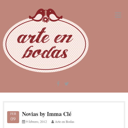
Skip
to
content
Novias by Imma Clé
FEB
09
9 febrero, 2012
Arte en Bodas