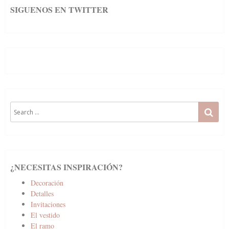
SIGUENOS EN TWITTER
Search
SE
for:
¿NECESITAS INSPIRACIÓN?
Decoración
Detalles
Invitaciones
El vestido
El ramo