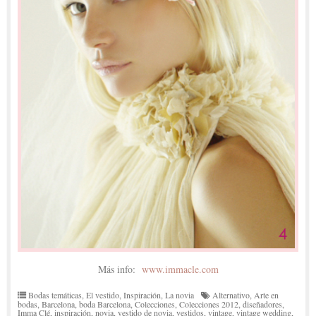
Más info:
www.immacle.com
Bodas temáticas
,
El vestido
,
Inspiración
,
La novia
Alternativo
,
Arte en
bodas
,
Barcelona
,
boda Barcelona
,
Colecciones
,
Colecciones 2012
,
diseñadores
,
Imma Clé
,
inspiración
,
novia
,
vestido de novia
,
vestidos
,
vintage
,
vintage wedding
,