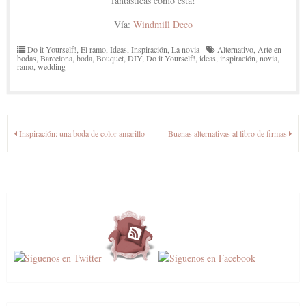
fantásticas como ésta!
Vía:
Windmill Deco
Do it Yourself!
,
El ramo
,
Ideas
,
Inspiración
,
La novia
Alternativo
,
Arte en
bodas
,
Barcelona
,
boda
,
Bouquet
,
DIY
,
Do it Yourself!
,
ideas
,
inspiración
,
novia
,
ramo
,
wedding
Navegación
Inspiración: una boda de color amarillo
Buenas alternativas al libro de firmas
de
entradas