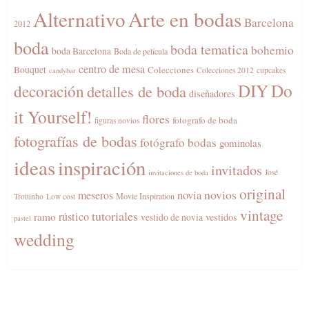
Alternativo
Arte en bodas
Barcelona
2012
boda
boda tematica
bohemio
boda Barcelona
Boda de película
centro de mesa
Bouquet
Colecciones
Colecciones 2012
cupcakes
candybar
DIY
Do
decoración
detalles de boda
diseñadores
it Yourself!
flores
fotografo de boda
figuras novios
fotografías de bodas
fotógrafo bodas
gominolas
ideas
inspiración
invitados
José
invitaciones de boda
original
novios
novia
meseros
Movie Inspiration
Troitinho
Low cost
vintage
tutoriales
rústico
ramo
vestidos
vestido de novia
pastel
wedding