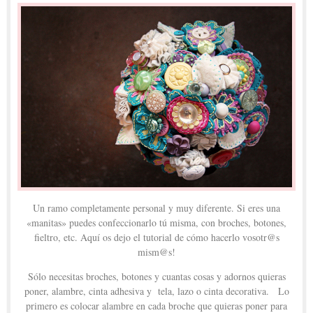
Un ramo completamente personal y muy diferente. Si eres una
«manitas» puedes confeccionarlo tú misma, con broches, botones,
fieltro, etc. Aquí os dejo el tutorial de cómo hacerlo vosotr@s
mism@s!
Sólo necesitas broches, botones y cuantas cosas y adornos quieras
poner, alambre, cinta adhesiva y tela, lazo o cinta decorativa. Lo
primero es colocar alambre en cada broche que quieras poner para