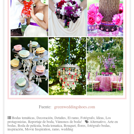
Fuente:
greenweddingshoes.com
Bodas temáticas
,
Decoración
,
Detalles
,
El ramo
,
Fotógrafo
,
Ideas
,
Los
protagonistas
,
Reportaje de boda
,
Vámonos de boda!
Alternativo
,
Arte en
bodas
,
Boda de película
,
boda tematica
,
Bouquet
,
flores
,
fotógrafo bodas
,
inspiración
,
Movie Inspiration
,
ramo
,
wedding