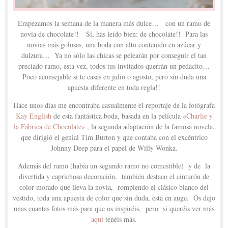
Empezamos la semana de la manera más dulce… con un ramo de
novia de chocolate!! Sí, has leído bien: de chocolate!! Para las
novias más golosas, una boda con alto contenido en azúcar y
dulzura… Ya no sólo las chicas se pelearán por conseguir el tan
preciado ramo, esta vez, todos tus invitados querrán un pedacito…
Poco aconsejable si te casas en julio o agosto, pero sin duda una
apuesta diferente en toda regla!!
Hace unos días me encontraba casualmente el reportaje de la fotógrafa
Kay English
de esta fantástica boda, basada en la película «
Charlie y
la Fábrica de Chocolate»
, la segunda adaptación de la famosa novela,
que dirigió el genial Tim Burton y que contaba con el excéntrico
Johnny Deep para el papel de Willy Wonka.
Además del ramo (había un segundo ramo no comestible) y de la
divertida y caprichosa decoración, también destaco el cinturón de
color morado que lleva la novia, rompiendo el clásico blanco del
vestido, toda una apuesta de color que sin duda, está en auge. Os dejo
unas cuantas fotos más para que os inspiréis, pero si queréis ver más
aquí
tenéis más.