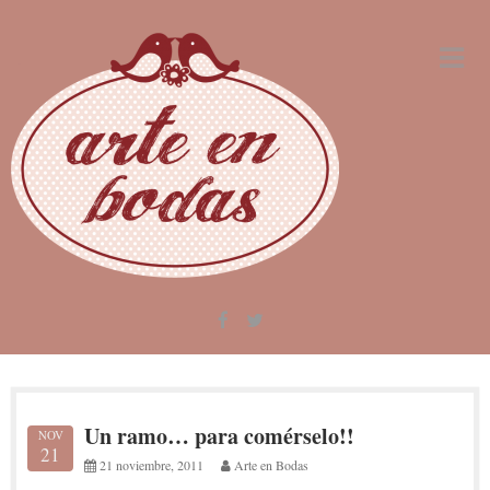
Skip
to
content
Un ramo… para comérselo!!
NOV
21
21 noviembre, 2011
Arte en Bodas