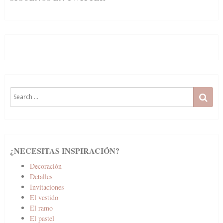
Search
SE
for:
¿NECESITAS INSPIRACIÓN?
Decoración
Detalles
Invitaciones
El vestido
El ramo
El pastel