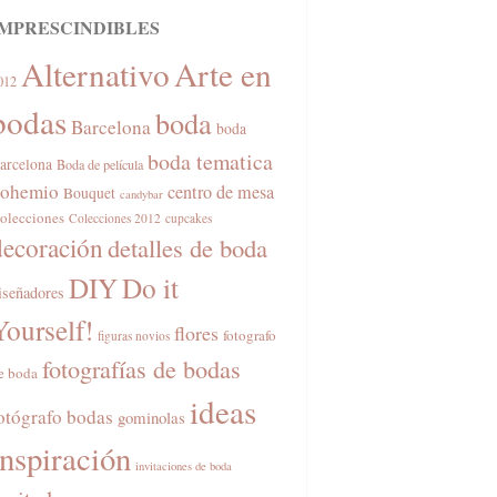
IMPRESCINDIBLES
Alternativo
Arte en
012
bodas
boda
Barcelona
boda
boda tematica
arcelona
Boda de película
ohemio
centro de mesa
Bouquet
candybar
olecciones
Colecciones 2012
cupcakes
decoración
detalles de boda
DIY
Do it
iseñadores
Yourself!
flores
fotografo
figuras novios
fotografías de bodas
e boda
ideas
otógrafo bodas
gominolas
inspiración
invitaciones de boda