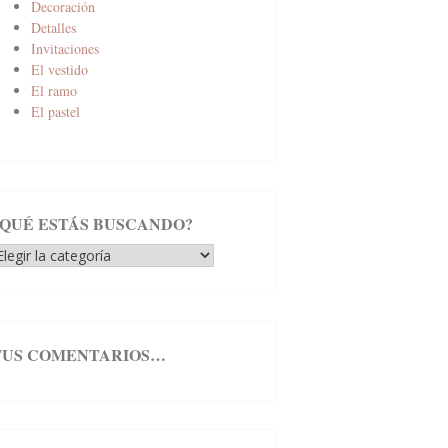
Decoración
Detalles
Invitaciones
El vestido
El ramo
El pastel
¿QUÉ ESTÁS BUSCANDO?
Qué
stás
uscando?
TUS COMENTARIOS…