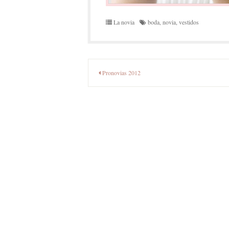
La novia
boda
,
novia
,
vestidos
Navegación
Pronovias 2012
de
entradas