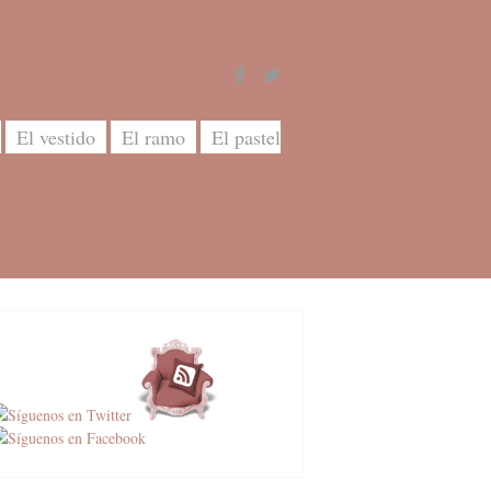
El vestido
El ramo
El pastel