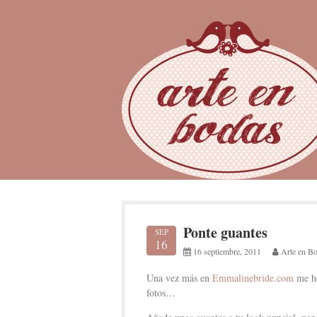
Skip
to
content
Ponte guantes
SEP
16
16 septiembre, 2011
Arte en B
Una vez más en
Emmalinebride.com
me he
fotos…