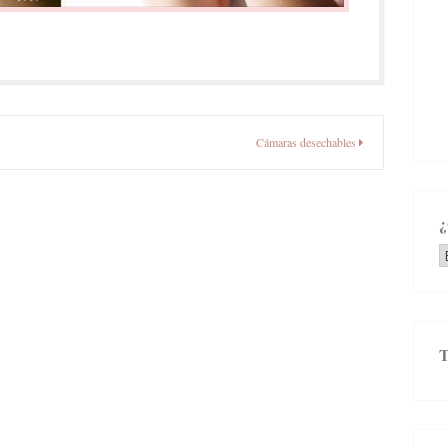
Cámaras desechables
¿
e
b