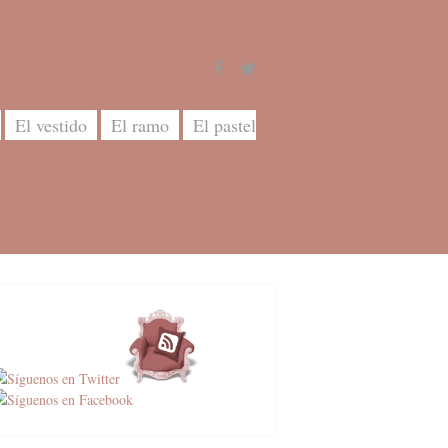
El vestido
El ramo
El pastel