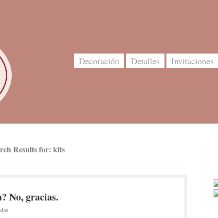
Decoración
Detalles
Invitaciones
rch Results for:
kits
? No, gracias.
odas