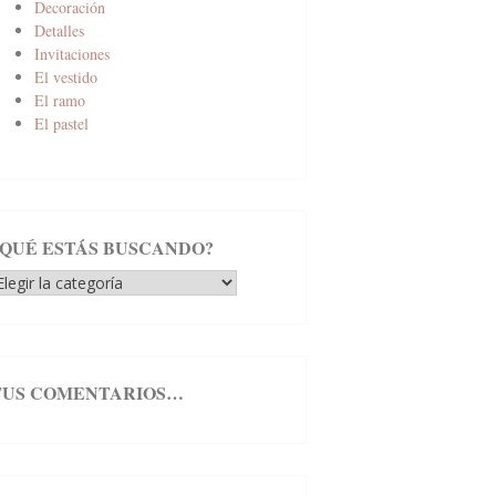
Decoración
Detalles
Invitaciones
El vestido
El ramo
El pastel
¿QUÉ ESTÁS BUSCANDO?
Qué
stás
uscando?
TUS COMENTARIOS…