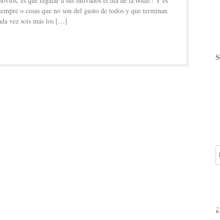
ovios, es qué regalar a sus intivados el día de la boda!! Y es
iempre o cosas que no son del gusto de todos y que terminan
ada vez sois más los […]
S
fo