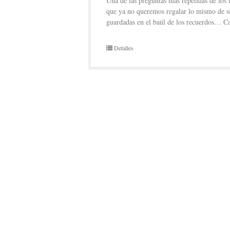
Una de las preguntas más repetidas de los n
que ya no queremos regalar lo mismo de s
guardadas en el baúl de los recuerdos… C
Detalles