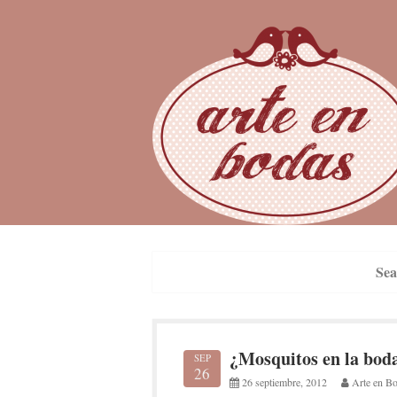
Skip
to
content
Sea
¿Mosquitos en la boda
SEP
26
26 septiembre, 2012
Arte en B