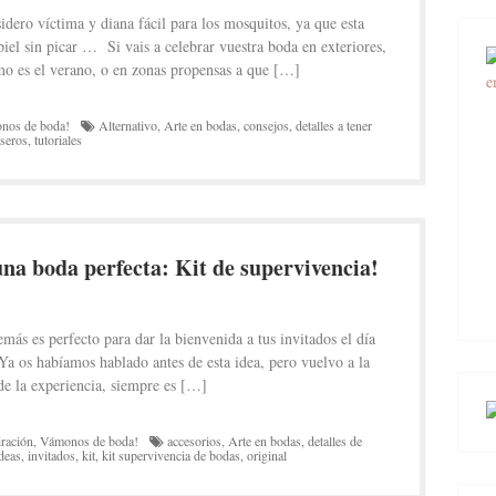
dero víctima y diana fácil para los mosquitos, ya que esta
el sin picar … Si vais a celebrar vuestra boda en exteriores,
omo es el verano, o en zonas propensas a que […]
nos de boda!
Alternativo
,
Arte en bodas
,
consejos
,
detalles a tener
seros
,
tutoriales
na boda perfecta: Kit de supervivencia!
más es perfecto para dar la bienvenida a tus invitados el día
 Ya os habíamos hablado antes de esta idea, pero vuelvo a la
de la experiencia, siempre es […]
iración
,
Vámonos de boda!
accesorios
,
Arte en bodas
,
detalles de
deas
,
invitados
,
kit
,
kit supervivencia de bodas
,
original