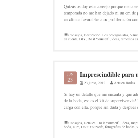
Quizás os doy este consejo porque me consi
temporada no me han dejado ni un cm de pi
en climas favorables a su proliferación c
Consejos
,
Decoración
,
Los protagonistas
,
Vámo
en cuenta
,
DIY
,
Do it Yourself!
,
ideas
,
remedios ca
Imprescindible para u
JUN
23
23 junio, 2012
Arte en Bodas
Si hay un detalle que me encanta y que ade
de la boda, ese es el kit de supervivenvia!
carga con ella, porque sin duda y después 
Consejos
,
Detalles
,
Do it Yourself!
,
Ideas
,
Insp
boda
,
DIY
,
Do it Yourself!
,
fotografías de bodas
,
i