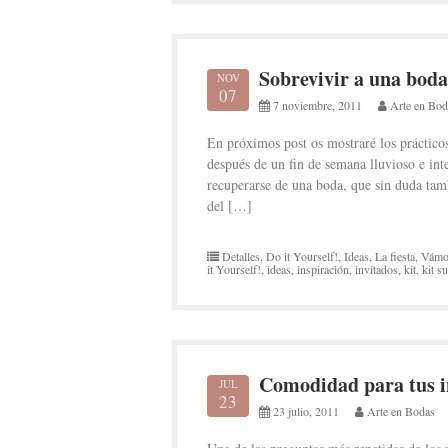
Sobrevivir a una bo
NOV
07
7 noviembre, 2011
Arte en Bod
En próximos post os mostraré los prácticos
después de un fin de semana lluvioso e int
recuperarse de una boda, que sin duda tamb
del […]
Detalles
,
Do it Yourself!
,
Ideas
,
La fiesta
,
Vámo
it Yourself!
,
ideas
,
inspiración
,
invitados
,
kit
,
kit s
Comodidad para tus i
JUL
23
23 julio, 2011
Arte en Bodas