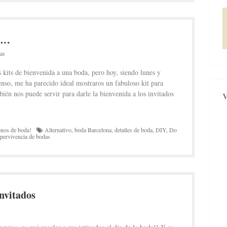
da…
as
 kits de bienvenida a una boda, pero hoy, siendo lunes y
enso, me ha parecido ideal mostraros un fabuloso kit para
ién nos puede servir para darle la bienvenida a los invitados
nos de boda!
Alternativo
,
boda Barcelona
,
detalles de boda
,
DIY
,
Do
upervivencia de bodas
nvitados