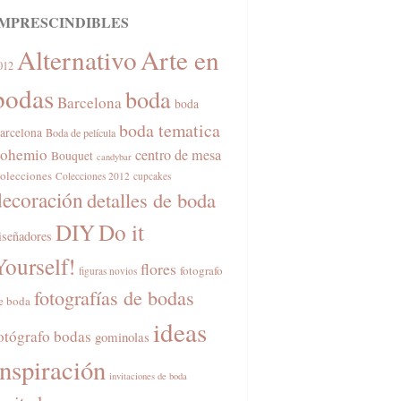
IMPRESCINDIBLES
Alternativo
Arte en
012
bodas
boda
Barcelona
boda
boda tematica
arcelona
Boda de película
ohemio
centro de mesa
Bouquet
candybar
olecciones
Colecciones 2012
cupcakes
decoración
detalles de boda
DIY
Do it
iseñadores
Yourself!
flores
fotografo
figuras novios
fotografías de bodas
e boda
ideas
otógrafo bodas
gominolas
inspiración
invitaciones de boda